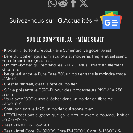
Suivez-nous sur
G
.Actualités →
SUR LE COMPTOIR, AU ~MÊME SUJET
Kiboufki : Norton(LifeLock), aka Symantec, va gober Avast !
L'ère du boitier aquarium, sculptural, moderne, fragile et salissant,
n'en démord pas (mais pa...
Un mini-boitier qui reprend les RTX 40 Asus ProArt en élément
structurel
be quiet! lance le Pure Base 501, un boîtier sans la moindre trace
d’ARGB
C’est la rentrée, c’est la fête du boîtier
SiFive présente le P870-D, pour des processeurs RISC-V à 256
cœurs
Vous avez 1000 euros à lâcher dans un boîtier en fibre de
carbone ?
Sharkoon sort le M25, un boîtier qui sonne bien
L'EDEN n'est pas si grand que ça, la preuve avec le nouveau boîtier
de XIGMATEK
Test • NZXT H6 Flow RGB
Test • Intel Core i9-13900K, Core i7-13700K, Core i5-13600K &