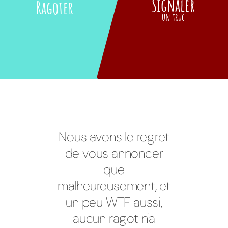
Signaler
Ragoter
un truc
Nous avons le regret
de vous annoncer
que
malheureusement, et
un peu WTF aussi,
aucun ragot n'a