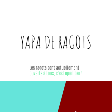
YAPA DE
RAGOTS
Les ragots sont actuellement
ouverts à tous, c'est open bar !