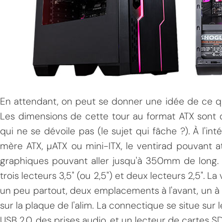
En attendant, on peut se donner une idée de ce qu
Les dimensions de cette tour au format ATX sont
qui ne se dévoile pas (le sujet qui fâche ?). À l'in
mère ATX, µATX ou mini-ITX, le ventirad pouvant 
graphiques pouvant aller jusqu'à 350mm de long. 
trois lecteurs 3,5" (ou 2,5") et deux lecteurs 2,5". 
un peu partout, deux emplacements à l'avant, un à l'
sur la plaque de l'alim. La connectique se situe sur 
USB 2.0, des prises audio, et un lecteur de cartes SD