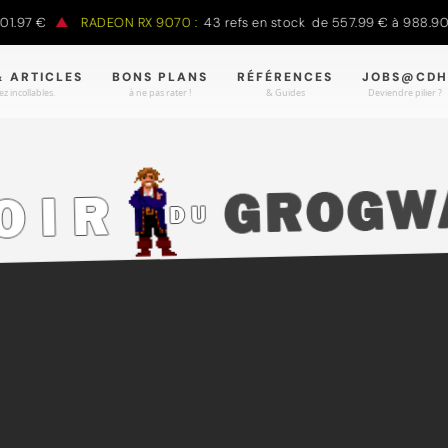
7 €
RADEON RX 9070 :
43 refs en stock de 557.99 € à 988.90 €
& ARTICLES
BONS PLANS
RÉFÉRENCES
JOBS@CDH
z incollables.
à ne pas rater !
& Guides
Deviendre pilier ?