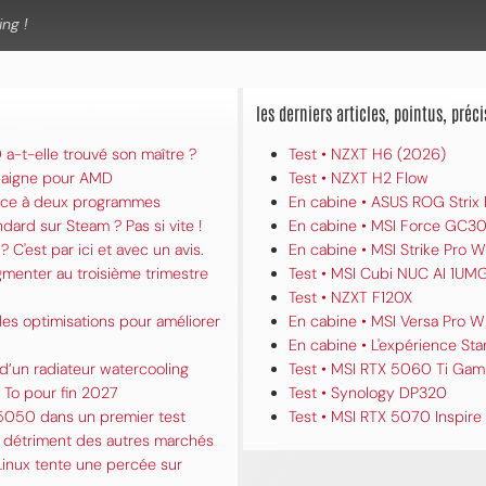
les derniers articles, pointus, pré
a-t-elle trouvé son maître ?
Test • NZXT H6 (2026)
 baigne pour AMD
Test • NZXT H2 Flow
grâce à deux programmes
En cabine • ASUS ROG Strix
ard sur Steam ? Pas si vite !
En cabine • MSI Force GC30
? C'est par ici et avec un avis.
En cabine • MSI Strike Pro W
gmenter au troisième trimestre
Test • MSI Cubi NUC AI 1UM
Test • NZXT F120X
es optimisations pour améliorer
En cabine • MSI Versa Pro W
En cabine • L'expérience Star
d’un radiateur watercooling
Test • MSI RTX 5060 Ti Gam
To pour fin 2027
Test • Synology DP320
5050 dans un premier test
Test • MSI RTX 5070 Inspire
u détriment des autres marchés
Linux tente une percée sur