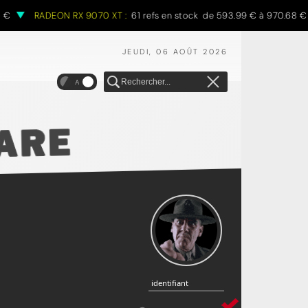
RADEON RX 9070 XT :
61 refs en stock de 593.99 € à 970.68 €
JEUDI, 06 AOÛT 2026
A
identifiant
identifiant