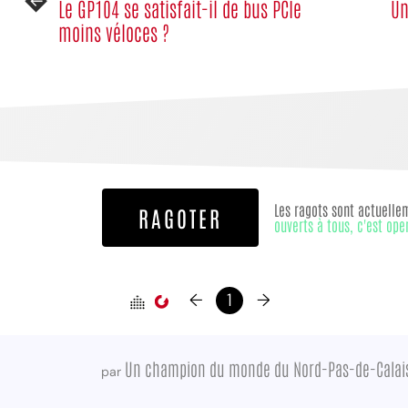
Le GP104 se satisfait-il de bus PCIe
Un
moins véloces ?
Les ragots sont actuelle
RAGOTER
ouverts à tous, c'est ope
←
1
→
Un champion du monde du Nord-Pas-de-Calai
par