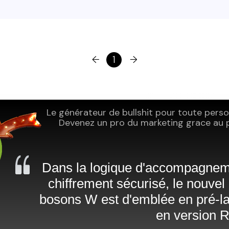
←
1
→