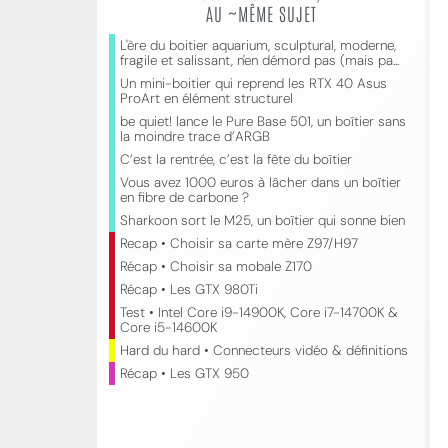
AU ~MÊME SUJET
L'ère du boitier aquarium, sculptural, moderne,
fragile et salissant, n'en démord pas (mais pa...
Un mini-boitier qui reprend les RTX 40 Asus
ProArt en élément structurel
be quiet! lance le Pure Base 501, un boîtier sans
la moindre trace d’ARGB
C’est la rentrée, c’est la fête du boîtier
Vous avez 1000 euros à lâcher dans un boîtier
en fibre de carbone ?
Sharkoon sort le M25, un boîtier qui sonne bien
Recap • Choisir sa carte mère Z97/H97
Récap • Choisir sa mobale Z170
Récap • Les GTX 980Ti
Test • Intel Core i9-14900K, Core i7-14700K &
Core i5-14600K
Hard du hard • Connecteurs vidéo & définitions
Récap • Les GTX 950