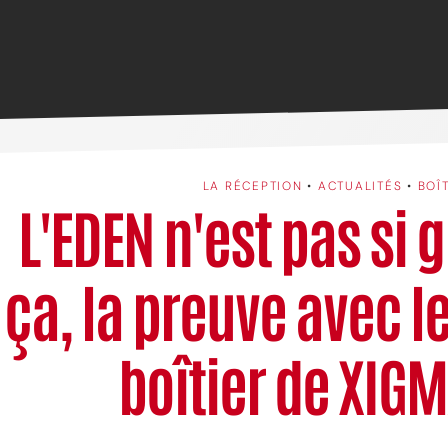
LA RÉCEPTION
•
ACTUALITÉS
•
BOÎ
L'EDEN n'est pas si 
ça, la preuve avec 
boîtier de XIG