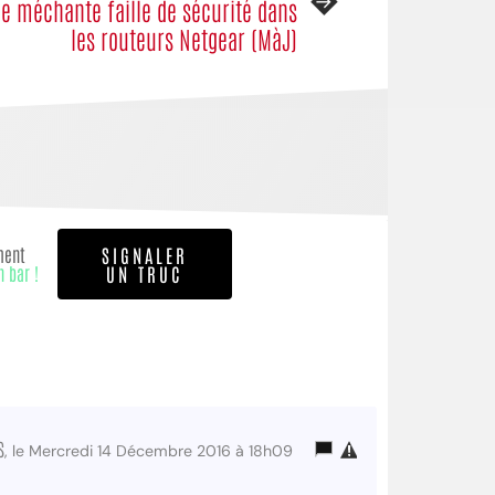
e méchante faille de sécurité dans
les routeurs Netgear (MàJ)
ment
SIGNALER
n bar !
UN TRUC
s
, le Mercredi 14 Décembre 2016 à 18h09