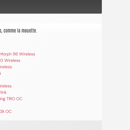
cis, comme la mouette.
 Morph 96 Wireless
0 Wireless
ireless
G
ireless
link
ing TRIO OC
 3X OC