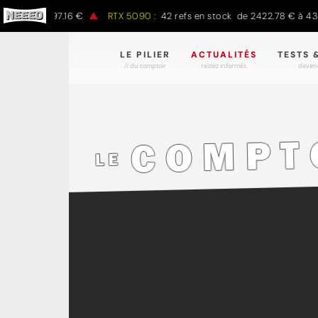
 € à 1497.16 €
RTX 5090 :
42 refs en stock de 2422.78 € à 4301.9
LE PILIER
ACTUALITÉS
TESTS 
// du comptoir
restez informés.
devene