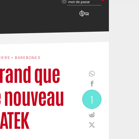
mot
mot de passe
de
passe
TIERS • BAREBONES
grand que
le nouveau
1
MATEK