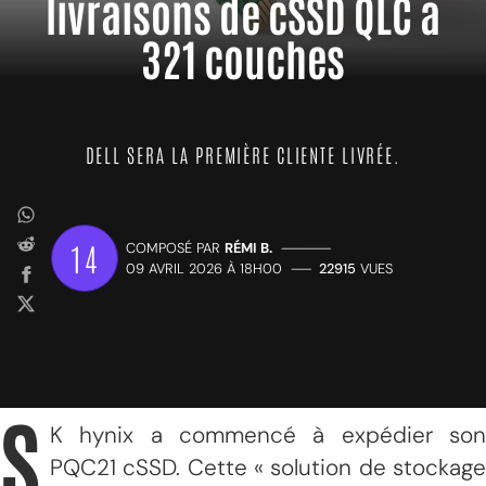
livraisons de cSSD QLC à
321 couches
DELL SERA LA PREMIÈRE CLIENTE LIVRÉE.
14
COMPOSÉ PAR
RÉMI B.
—————
09 AVRIL 2026 À 18H00
——
22915
VUES
S
K hynix a commencé à expédier son
PQC21 cSSD. Cette « solution de stockage