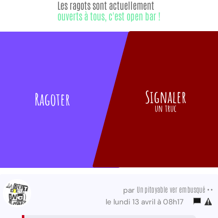
Les ragots sont actuellement
ouverts à tous, c'est open bar !
Signaler
Ragoter
un truc
Un pitoyable ver embusqué ••
par
le lundi 13 avril à 08h17