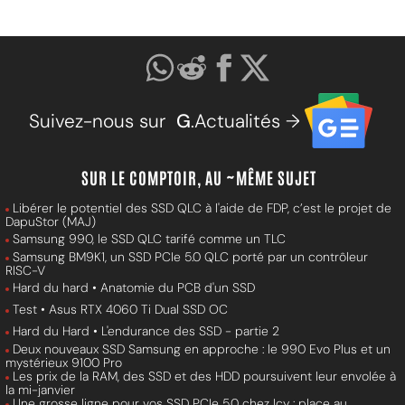
Suivez-nous sur
G
.Actualités →
SUR LE COMPTOIR, AU ~MÊME SUJET
Libérer le potentiel des SSD QLC à l'aide de FDP, c’est le projet de
DapuStor (MAJ)
Samsung 990, le SSD QLC tarifé comme un TLC
Samsung BM9K1, un SSD PCIe 5.0 QLC porté par un contrôleur
RISC-V
Hard du hard • Anatomie du PCB d'un SSD
Test • Asus RTX 4060 Ti Dual SSD OC
Hard du Hard • L'endurance des SSD - partie 2
Deux nouveaux SSD Samsung en approche : le 990 Evo Plus et un
mystérieux 9100 Pro
Les prix de la RAM, des SSD et des HDD poursuivent leur envolée à
la mi-janvier
Une grosse ligne pour vos SSD PCIe 5.0 chez Icy : place au