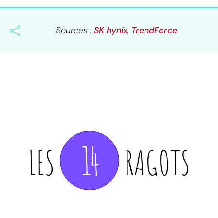
Sources :
SK hynix
,
TrendForce
14
LES
RAGOTS