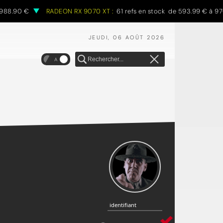
90 €
RADEON RX 9070 XT :
61 refs en stock de 593.99 € à 970.68
JEUDI, 06 AOÛT 2026
A
identifiant
identifiant