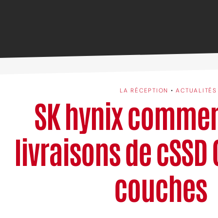
LA RÉCEPTION
•
ACTUALITÉS
SK hynix commen
livraisons de cSSD 
couches