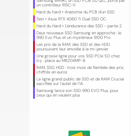
Samsung BM9K1, un SSD PCIe 5.0 QLC porté par
un contrôleur RISC-V
Hard du hard • Anatomie du PCB d'un SSD
Test • Asus RTX 4060 Ti Dual SSD OC
Hard du Hard • L'endurance des SSD - partie 2
Deux nouveaux SSD Samsung en approche : le
990 Evo Plus et un mystérieux 9100 Pro
Les prix de la RAM, des SSD et des HDD
poursuivent leur envolée à la mi-janvier
Une grosse ligne pour vos SSD PCIe 5.0 chez
Icy : place au MB204MP-B
RAM, SSD, HDD : trois mois de flambée des prix,
chiffrés en euros
La ligne grand public de SSD et de RAM Crucial
sacrifiée sur l’autel de l’IA
Samsung lance son SSD 990 EVO Plus, pour
ceux qui en veulent plus