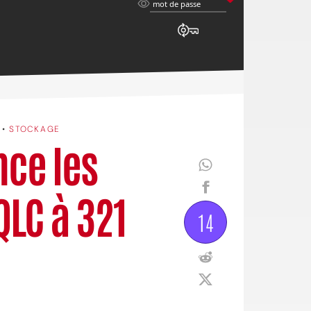
mot
mot de passe
de
passe
•
STOCKAGE
ce les
QLC à 321
14