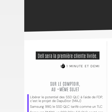
 Dell sera la première cliente livrée. 
1 MINUTE ET DEMI
SUR LE COMPTOIR,
AU ~MÊME SUJET
Libérer le potentiel des SSD QLC à l'aide de FDP,
c’est le projet de DapuStor (MAJ)
Samsung 990, le SSD QLC tarifé comme un TLC