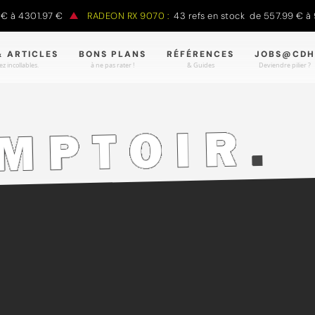
4301.97 €
RADEON RX 9070 :
43 refs en stock de 557.99 € à 988.
& ARTICLES
BONS PLANS
RÉFÉRENCES
JOBS@CDH
z incollables.
à ne pas rater !
& Guides
Deviendre pilier ?