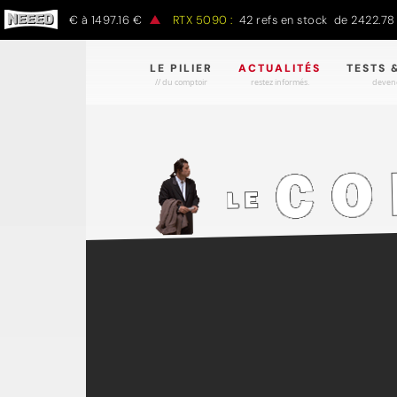
797.00 € à 1497.16 €
RTX 5090 :
42 refs en stock de 2422.78 € à 
LE PILIER
ACTUALITÉS
TESTS 
// du comptoir
restez informés.
devene