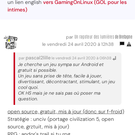
un lien english
vers GamingOnLinux (GOL pour les
intimes)
Un ragoteur des lumières
de Bretagne
par
le vendredi 24 avril 2020 à 12h38
pascal2lille
par
le vendredi 24 avril 2020 à 06h38
Je cherche un jeu sympa sur Android et
gratuit si possible.
Un jeu sans prise de tête, facile à jouer,
divertissant, décontractant, stimulant, un jeu
cool quoi.
OK HS mais je ne sais pas où poser ma
question.
open source, gratuit, mis à jour (donc sur f-froid)
Stratégie : unciv (portage civilization 5, open
source, grztuit, mis à jour)
RPG : andor's trail si tu rpg