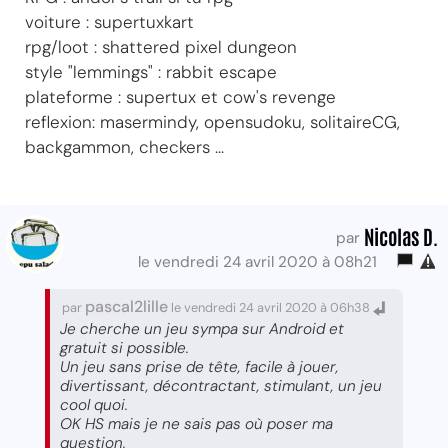
voiture : supertuxkart
rpg/loot : shattered pixel dungeon
style "lemmings" : rabbit escape
plateforme : supertux et cow's revenge
reflexion: masermindy, opensudoku, solitaireCG,
backgammon, checkers ...
Nicolas D.
par
le vendredi 24 avril 2020 à 08h21
pascal2lille
par
le vendredi 24 avril 2020 à 06h38
Je cherche un jeu sympa sur Android et
gratuit si possible.
Un jeu sans prise de tête, facile à jouer,
divertissant, décontractant, stimulant, un jeu
cool quoi.
OK HS mais je ne sais pas où poser ma
question.