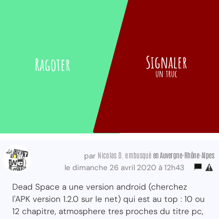
Signaler
Ragoter
un truc
Nicolas D. embusqué
en Auvergne-Rhône-Alpes
par
le dimanche 26 avril 2020 à 12h43
Dead Space a une version android (cherchez
l'APK version 1.2.0 sur le net) qui est au top : 10 ou
12 chapitre, atmosphere tres proches du titre pc,