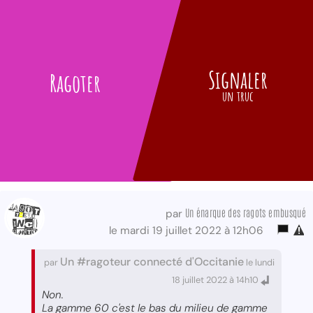
Signaler
Ragoter
un truc
Un énarque des ragots embusqué
par
le mardi 19 juillet 2022 à 12h06
Un #ragoteur connecté d'Occitanie
par
le lundi
18 juillet 2022 à 14h10
Non.
La gamme 60 c'est le bas du milieu de gamme