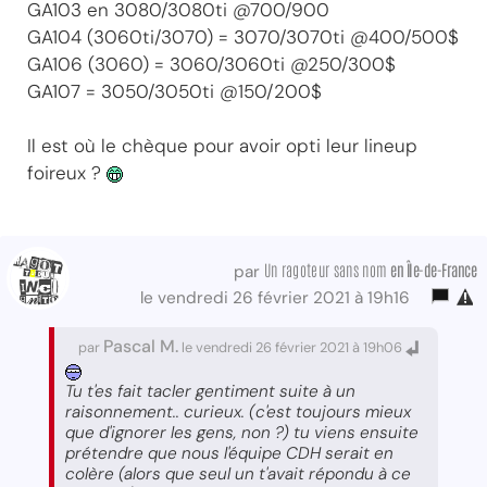
GA103 en 3080/3080ti @700/900
GA104 (3060ti/3070) = 3070/3070ti @400/500$
GA106 (3060) = 3060/3060ti @250/300$
GA107 = 3050/3050ti @150/200$
Il est où le chèque pour avoir opti leur lineup
foireux ?
Un ragoteur sans nom
en Île-de-France
par
le vendredi 26 février 2021 à 19h16
Pascal M.
par
le vendredi 26 février 2021 à 19h06
Tu t'es fait tacler gentiment suite à un
raisonnement.. curieux. (c'est toujours mieux
que d'ignorer les gens, non ?) tu viens ensuite
prétendre que nous l'équipe CDH serait en
colère (alors que seul un t'avait répondu à ce