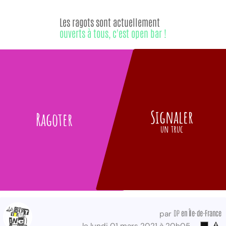
Les ragots sont actuellement
ouverts à tous, c'est open bar !
Signaler
Ragoter
un truc
DP
en Île-de-France
par