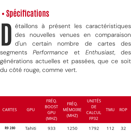
• Spécifications
D
étaillons à présent les caractéristiques
des nouvelles venues en comparaison
d'un certain nombre de cartes des
segments
Performance
et
Enthusiast
, des
générations actuelles et passées, que ce soit
du côté rouge, comme vert.
FRÉQ.
UNITÉS
FRÉQ.
BOOST
DE
CARTES
GPU
MÉMOIRE
TMU
ROP
GPU
CALCUL
(MHZ)
(MHZ)
FP32
Tahiti
933
1250
1792
112
32
R9 280