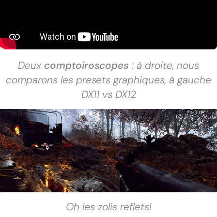
Deux
comptoiroscopes
: à droite, nous
comparons les presets graphiques, à gauche
DX11 vs DX12
Oh les zolis reflets!