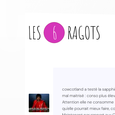
LES
6
RAGOTS
cowcotland a testé la sapphi
mal maitrisé : conso plus élev
Attention elle ne consomme p
qu'elle pourrait mieux faire
Maintenant par rapport aux 