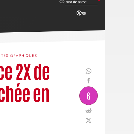
mot
mot de passe
de
passe
RTES GRAPHIQUES
ce 2X de
chée en
6