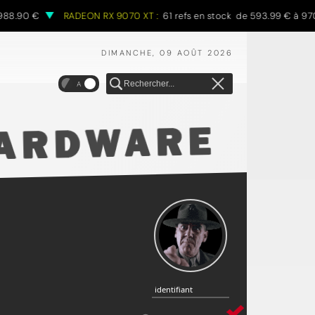
8.90 €
RADEON RX 9070 XT :
61 refs en stock de 593.99 € à 970.
DIMANCHE, 09 AOÛT 2026
A
identifiant
identifiant