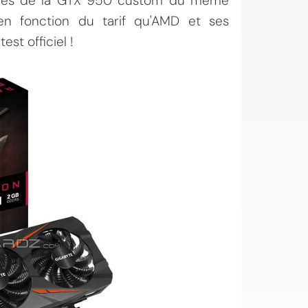
asques de la GTX 950 custom du même
 en fonction du tarif qu'AMD et ses
st officiel !