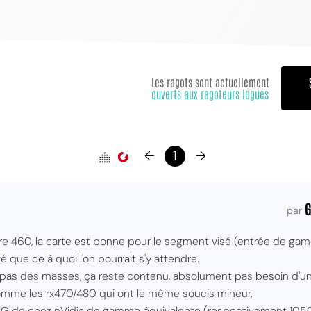
Les ragots sont actuellement
ouverts aux ragoteurs logués
←
1
→
G
par
re 460, la carte est bonne pour le segment visé (entrée de g
é que ce à quoi l'on pourrait s'y attendre.
as des masses, ça reste contenu, absolument pas besoin d'une 
, comme les rx470/480 qui ont le même soucis mineur.
CG de chez nVidia de gamme équivalente (respectivement 1050