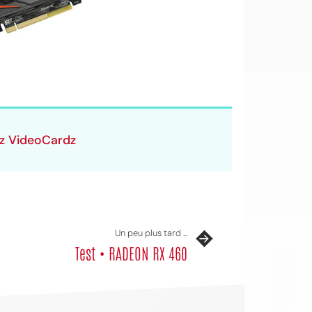
ez VideoCardz
OI
Un peu plus tard ...
Test • RADEON RX 460