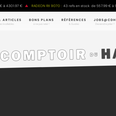
à 4301.97 €
RADEON RX 9070 :
43 refs en stock de 557.99 € à 98
& ARTICLES
BONS PLANS
RÉFÉRENCES
JOBS@CDH
z incollables.
à ne pas rater !
& Guides
Deviendre pilier ?