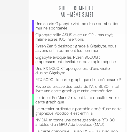
SUR LE COMPTOIR,
AU ~MÊME SUJET
Une souris Gigabyte victime d’une combustion
murine spontanée
Gigabyte raille ASUS avec un GPU pas rayé,
même après 100 insertions
Ryzen Zen 5 desktop : grâce à Gigabyte, nous
savons enfin comment les nommer
Gigabyte évoque les Ryzen 9000G :
empressement révélateur, ou simple méprise
Une RX 9060 XT aperçue lors d’une visite
d’usine Gigabyte
RTX 5090 : la carte graphique de la démesure ?
Revue de presse des tests de l’Arc B580 : Intel
livre une carte graphique enfin compétitive
Le donut FurMark 2 revient faire chauffer votre
carte graphique
Le premier ordinateur portable armé d'une carte
graphique Voodoo 4 est enfin là
NVIDIA mitonne une carte graphique RTX 30
affublée d’un GPU Ada Lovelace (MAJ)
La carte graphique Lisuan LX 7G106, avec son