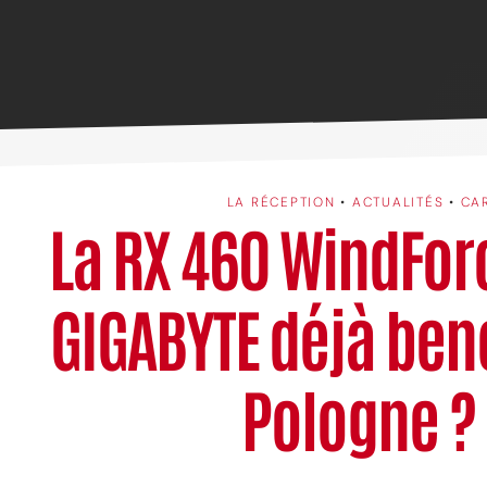
LA RÉCEPTION
•
ACTUALITÉS
•
CA
La RX 460 WindFor
GIGABYTE déjà ben
Pologne ?