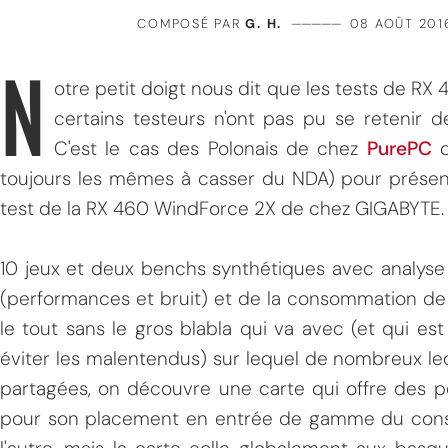
COMPOSÉ PAR
G. H.
—————
08 AOÛT 201
N
otre petit doigt nous dit que les tests de RX 4
certains testeurs n'ont pas pu se retenir de
C'est le cas des Polonais de chez
PurePC
q
toujours les mêmes à casser du NDA) pour présent
test de la RX 460 WindForce 2X de chez GIGABYTE.
10 jeux et deux benchs synthétiques avec analyse
(performances et bruit) et de la consommation de la
le tout sans le gros blabla qui va avec (et qui e
éviter les malentendus) sur lequel de nombreux lec
partagées, on découvre une carte qui offre des
pour son placement en entrée de gamme du constru