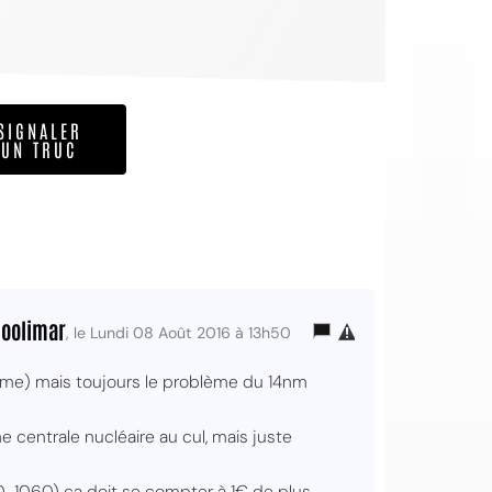
SIGNALER
UN TRUC
oolimar
, le Lundi 08 Août 2016 à 13h50
amme) mais toujours le problème du 14nm
centrale nucléaire au cul, mais juste
-1060) ça doit se compter à 1€ de plus