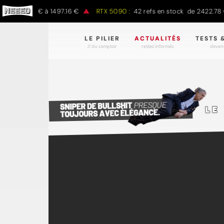
e 797.00 € à 1497.16 €
RTX 5090 :
42 refs en stock de 2422.78 € 
LE PILIER
ACTUALITÉS
TESTS 
// du comptoir
restez informés.
devene