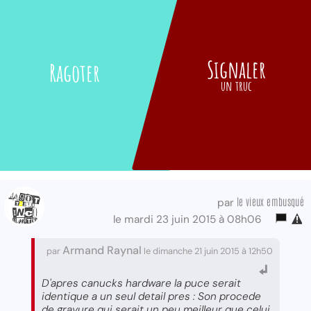
Signaler
Ragoter
un truc
le vieux embusqué
par
le mardi 23 juin 2015 à 08h06
Armand Raynal
par
le dimanche 21 juin 2015 à 12h50
D'apres canucks hardware la puce serait
identique a un seul detail pres : Son procede
de gravure qui serait un peu meilleur que celui