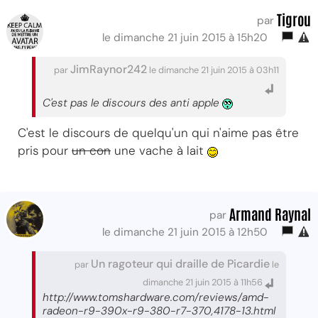
Tigrou
par
le dimanche 21 juin 2015 à 15h20
JimRaynor242
par
le dimanche 21 juin 2015 à 03h11
C'est pas le discours des anti apple
C'est le discours de quelqu'un qui n'aime pas être
pris pour
un con
une vache à lait
Armand Raynal
par
le dimanche 21 juin 2015 à 12h50
Un ragoteur qui draille de Picardie
par
le
dimanche 21 juin 2015 à 11h56
http://www.tomshardware.com/reviews/amd-
radeon-r9-390x-r9-380-r7-370,4178-13.html