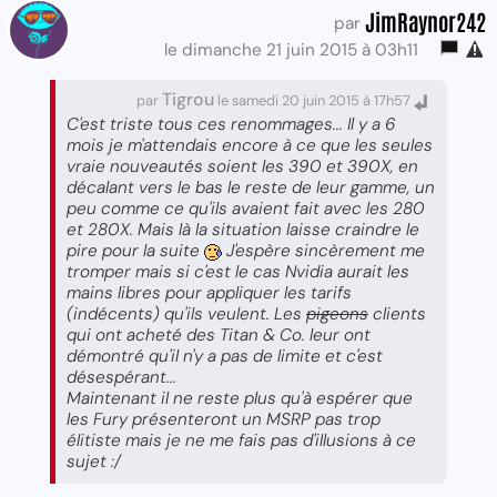
JimRaynor242
par
le dimanche 21 juin 2015 à 03h11
Tigrou
par
le samedi 20 juin 2015 à 17h57
C'est triste tous ces renommages... Il y a 6
mois je m'attendais encore à ce que les seules
vraie nouveautés soient les 390 et 390X, en
décalant vers le bas le reste de leur gamme, un
peu comme ce qu'ils avaient fait avec les 280
et 280X. Mais là la situation laisse craindre le
pire pour la suite
J'espère sincèrement me
tromper mais si c'est le cas Nvidia aurait les
mains libres pour appliquer les tarifs
(indécents) qu'ils veulent. Les
pigeons
clients
qui ont acheté des Titan & Co. leur ont
démontré qu'il n'y a pas de limite et c'est
désespérant...
Maintenant il ne reste plus qu'à espérer que
les Fury présenteront un MSRP pas trop
élitiste mais je ne me fais pas d'illusions à ce
sujet :/