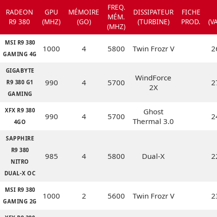
FREQ.
RADEON
GPU
MÉMOIRE
DISSIPATEUR
FICHE
MÉM.
R9 380
(MHZ)
(GO)
(TURBINE)
PROD.
(V
(MHZ)
MSI R9 380
1000
4
5800
Twin Frozr V
2
GAMING 4G
GIGABYTE
WindForce
990
4
5700
2
R9 380 G1
2X
GAMING
XFX R9 380
Ghost
990
4
5700
2
Thermal 3.0
4GO
SAPPHIRE
R9 380
985
4
5800
Dual-X
2
NITRO
DUAL-X OC
MSI R9 380
1000
2
5600
Twin Frozr V
2
GAMING 2G