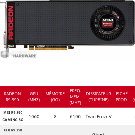
FREQ.
RADEON
GPU
MÉMOIRE
DISSIPATEUR
FICHE
MÉM.
R9 390
(MHZ)
(GO)
(TURBINE)
PROD.
(
(MHZ)
MSI R9 390
1060
8
6100
Twin Frozr V
GAMING 8G
XFX R9 390
Ghost