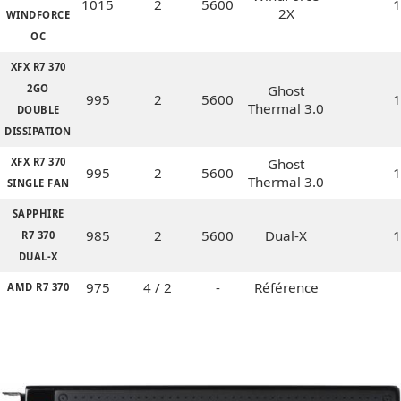
1015
2
5600
1
2X
WINDFORCE
OC
XFX R7 370
2GO
Ghost
995
2
5600
1
Thermal 3.0
DOUBLE
DISSIPATION
XFX R7 370
Ghost
995
2
5600
1
Thermal 3.0
SINGLE FAN
SAPPHIRE
985
2
5600
Dual-X
1
R7 370
DUAL-X
975
4 / 2
-
Référence
AMD R7 370