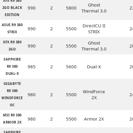
XFX R9 380
Ghost
990
2
5800
2
2GO BLACK
Thermal 3.0
EDITION
ASUS R9 380
DirectCU II
990
2
5500
2
STRIX
STRIX
XFX R9 380
Ghost
990
2
5500
2
Thermal 3.0
2GO
SAPPHIRE
985
2
5600
Dual-X
2
R9 380
DUAL-X
GIGABYTE
R9 380
WindForce
980
2
5500
2
2X
WINDFORCE
OC
MSI R9 380
980
2
5500
Armor 2X
2
ARMOR 2X
SAPPHIRE