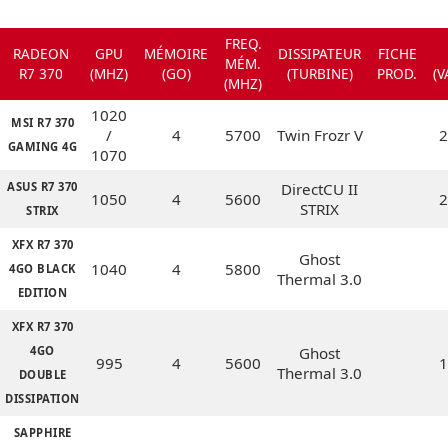
FREQ.
RADEON
GPU
MÉMOIRE
DISSIPATEUR
FICHE
MÉM.
R7 370
(MHZ)
(GO)
(TURBINE)
PROD.
(V
(MHZ)
1020
MSI R7 370
/
4
5700
Twin Frozr V
2
GAMING 4G
1070
ASUS R7 370
DirectCU II
1050
4
5600
2
STRIX
STRIX
XFX R7 370
Ghost
1040
4
5800
4GO BLACK
Thermal 3.0
EDITION
XFX R7 370
4GO
Ghost
995
4
5600
1
Thermal 3.0
DOUBLE
DISSIPATION
SAPPHIRE