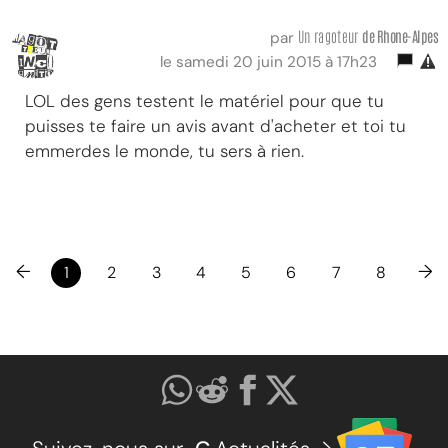
Un ragoteur
de Rhone-Alpes
par
le samedi 20 juin 2015 à 17h23
LOL des gens testent le matériel pour que tu
puisses te faire un avis avant d'acheter et toi tu
emmerdes le monde, tu sers à rien.
←
→
1
2
3
4
5
6
7
8