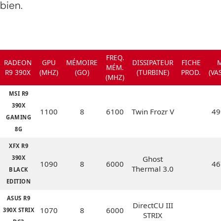
bien.
FREQ.
RADEON
GPU
MÉMOIRE
DISSIPATEUR
FICHE
MÉM.
R9 390X
(MHZ)
(GO)
(TURBINE)
PROD.
(VA
(MHZ)
MSI R9
390X
1100
8
6100
Twin Frozr V
49
GAMING
8G
XFX R9
390X
Ghost
1090
8
6000
46
Thermal 3.0
BLACK
EDITION
ASUS R9
DirectCU III
1070
8
6000
390X STRIX
STRIX