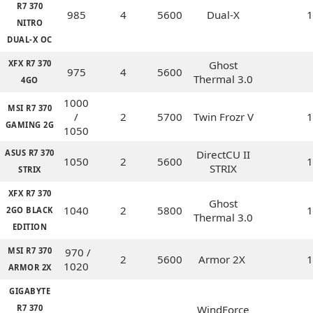
R7 370
985
4
5600
Dual-X
1
NITRO
DUAL-X OC
XFX R7 370
Ghost
975
4
5600
Thermal 3.0
4GO
1000
MSI R7 370
/
2
5700
Twin Frozr V
1
GAMING 2G
1050
ASUS R7 370
DirectCU II
1050
2
5600
1
STRIX
STRIX
XFX R7 370
Ghost
1040
2
5800
1
2GO BLACK
Thermal 3.0
EDITION
MSI R7 370
970 /
2
5600
Armor 2X
1
1020
ARMOR 2X
GIGABYTE
R7 370
WindForce