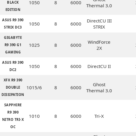
1050
8
6000
BLACK
Thermal 3.0
EDITION
ASUS R9 390
DirectCU III
1050
8
6000
STRIX
STRIX DC3
GIGABYTE
WindForce
1025
8
6000
R9 390 G1
2X
GAMING
ASUS R9 390
1050
8
6000
DirectCU II
DC2
XFX R9 390
Ghost
1015/6
8
6000
DOUBLE
Thermal 3.0
DISSIPATION
SAPPHIRE
R9 390
1010
8
6000
Tri-X
NITRO TRI-X
OC