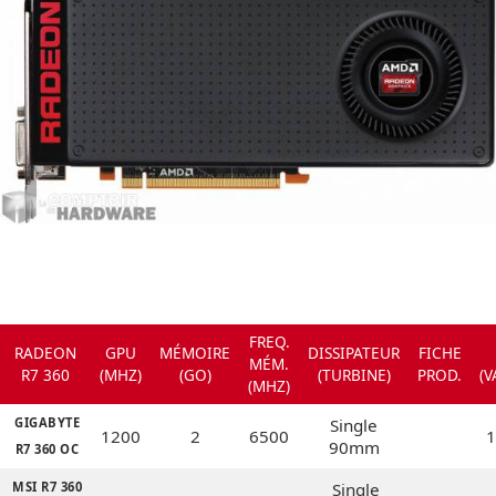
FREQ.
RADEON
GPU
MÉMOIRE
DISSIPATEUR
FICHE
MÉM.
R7 360
(MHZ)
(GO)
(TURBINE)
PROD.
(V
(MHZ)
GIGABYTE
Single
1200
2
6500
1
90mm
R7 360 OC
MSI R7 360
Single