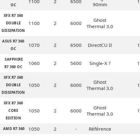
1100
2
6500
1
90mm
OC
XFX R7 360
Ghost
1100
2
6000
DOUBLE
Thermal 3.0
DISSIPATION
ASUS R7 360
1070
2
6500
DirectCU II
1
OC
SAPPHIRE
1060
2
5600
Single-X ?
1
R7 360 OC
XFX R7 360
Ghost
1050
2
6000
1
DOUBLE
Thermal 3.0
DISSIPATION
XFX R7 360
Ghost
1050
2
6000
1
CORE
Thermal 3.0
EDITION
1050
2
-
Référence
AMD R7 360