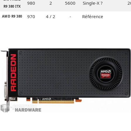
980
2
5600
Single-X ?
2
R9 380 ITX
970
4 / 2
-
Référence
AMD R9 380