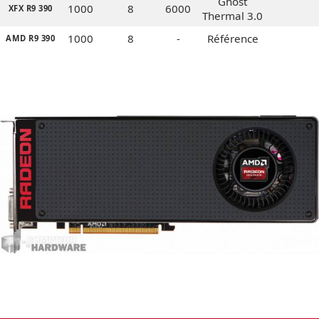
Ghost
1000
8
6000
XFX R9 390
Thermal 3.0
1000
8
-
Référence
AMD R9 390