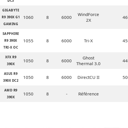
DC3
GIGABYTE
WindForce
1060
8
6000
46
R9 390X G1
2X
GAMING
SAPPHIRE
1055
8
6000
Tri-X
45
R9 390X
TRI-X OC
XFX R9
Ghost
1050
8
6000
44
Thermal 3.0
390X
ASUS R9
1050
8
6000
DirectCU II
50
390X DC2
AMD R9
1050
8
-
Référence
390X