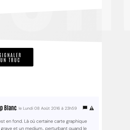
SIGNALER
UN TRUC
p Blanc
, le Lundi 08 Août 2016 à 23h59
est en fond. Là où certaine carte graphique
on grave et un medium.. perturbant quand le