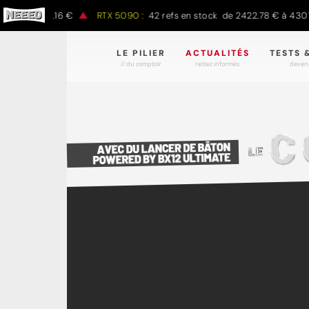
 à 1497.16 €
RTX 5090 :
42 refs en stock de 2422.78 € à 4301.97 
LE PILIER
ACTUALITÉS
TESTS 
// du comptoir
restez informés.
devene