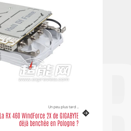
OI
Un peu plus tard ...
La RX 460 WindForce 2X de GIGABYTE
déjà benchée en Pologne ?