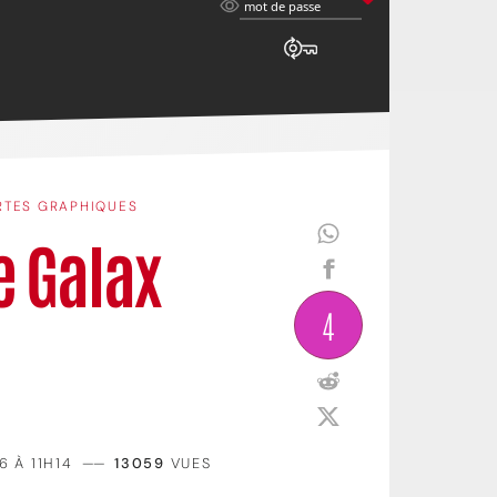
mot
mot de passe
de
passe
RTES GRAPHIQUES
e Galax
4
6 À 11H14
——
13059
VUES