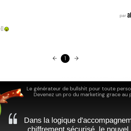
a
par
>[]
←
1
→