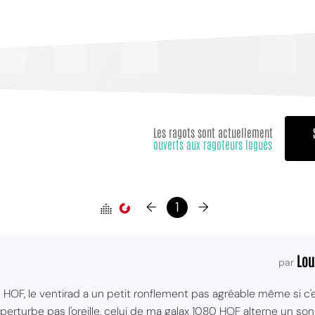
Les ragots sont actuellement
ouverts aux ragoteurs logués
←
1
→
Lou
par
 HOF, le ventirad a un petit ronflement pas agréable même si c'
e perturbe pas l'oreille, celui de ma galax 1080 HOF alterne un s