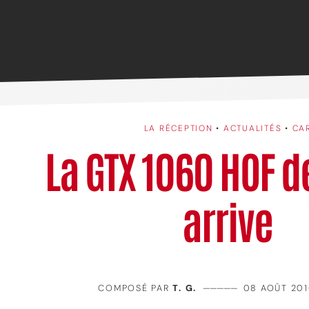
LA RÉCEPTION
•
ACTUALITÉS
•
CA
La GTX 1060 HOF d
arrive
COMPOSÉ PAR
T. G.
—————
08 AOÛT 201