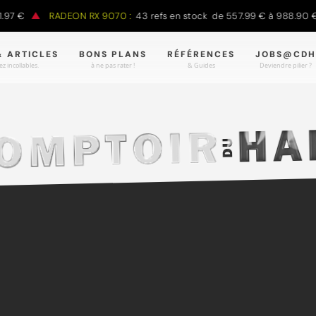
€
RADEON RX 9070 :
43 refs en stock de 557.99 € à 988.90 €
& ARTICLES
BONS PLANS
RÉFÉRENCES
JOBS@CDH
z incollables.
à ne pas rater !
& Guides
Deviendre pilier ?