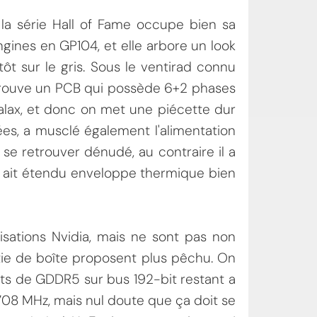
e, la série Hall of Fame occupe bien sa
ngines en GP104, et elle arbore un look
ôt sur le gris. Sous le ventirad connu
n trouve un PCB qui possède 6+2 phases
Galax, et donc on met une piécette dur
es, a musclé également l'alimentation
se retrouver dénudé, au contraire il a
x ait étendu enveloppe thermique bien
sations Nvidia, mais ne sont pas non
rtie de boîte proposent plus pêchu. On
gots de GDDR5 sur bus 192-bit restant a
/1708 MHz, mais nul doute que ça doit se