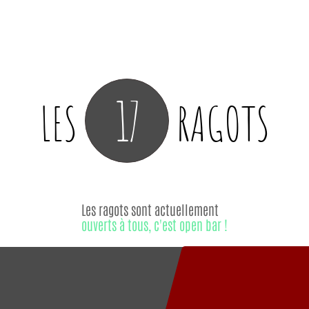
17
LES
RAGOTS
Les ragots sont actuellement
ouverts à tous, c'est open bar !