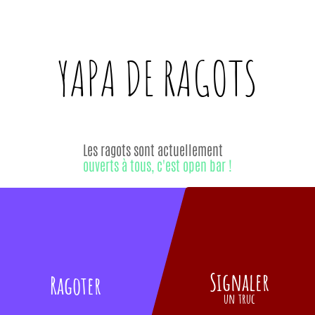
YAPA DE
RAGOTS
Les ragots sont actuellement
ouverts à tous, c'est open bar !
Signaler
Ragoter
un truc