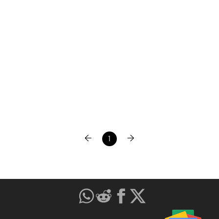
←
→
1