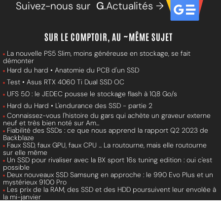
Suivez-nous sur
G
.Actualités →
SUR LE COMPTOIR, AU ~MÊME SUJET
La nouvelle PS5 Slim, moins généreuse en stockage, se fait
démonter
Hard du hard • Anatomie du PCB d'un SSD
Test • Asus RTX 4060 Ti Dual SSD OC
UFS 5.0 : le JEDEC pousse le stockage flash à 10,8 Go/s
Hard du Hard • L'endurance des SSD - partie 2
Connaissez-vous l'histoire du gars qui achète un graveur externe
neuf et très bien noté sur Am...
Fiabilité des SSDs : ce que nous apprend la rapport Q2 2023 de
Backblaze
Faux SSD, faux GPU, faux CPU ... La routourne, mais elle routourne
sur elle même
Un SSD pour rivaliser avec la BX sport 16s tuning edition : oui c'est
possible
Deux nouveaux SSD Samsung en approche : le 990 Evo Plus et un
mystérieux 9100 Pro
Les prix de la RAM, des SSD et des HDD poursuivent leur envolée à
la mi-janvier
Une grosse ligne pour vos SSD PCIe 5.0 chez Icy : place au
MB204MP-B