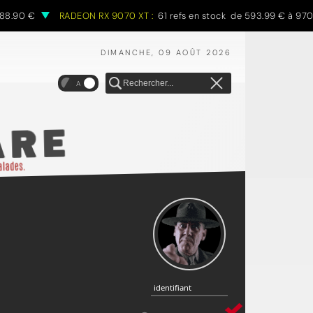
8.90 €
RADEON RX 9070 XT :
61 refs en stock de 593.99 € à 970.6
DIMANCHE, 09 AOÛT 2026
A
identifiant
identifiant