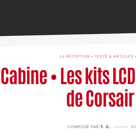
LA RÉCEPTION
•
TESTS & ARTICLES
Cabine • Les kits LCD
de Corsair
COMPOSÉ PAR
T. C.
—————
0