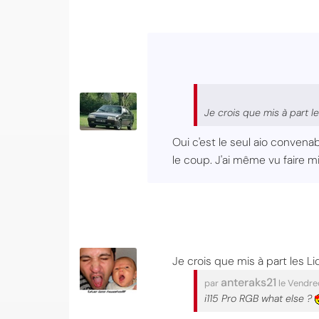
Je crois que mis à part l
Oui c'est le seul aio convenab
le coup. J'ai même vu faire 
Je crois que mis à part les Li
anteraks21
par
le Vendre
i115 Pro RGB what else ?