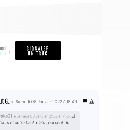
ment
SIGNALER
n bar !
UN TRUC
OI
ut G.
, le Samedi 08 Janvier 2022 à 18h01
raks21
le Samedi 08 Janvier 2022 à 17h27
teurs et autre back plate , qui sont de