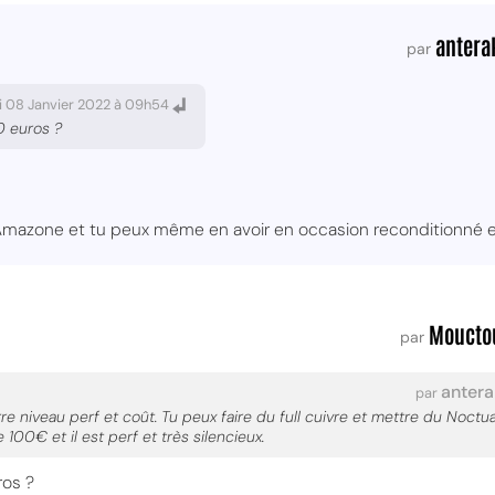
antera
par
i 08 Janvier 2022 à 09h54
0 euros ?
 Amazone et tu peux même en avoir en occasion reconditionné e
Moucto
par
antera
par
re niveau perf et coût. Tu peux faire du full cuivre et mettre du Noctua 
100€ et il est perf et très silencieux.
ros ?