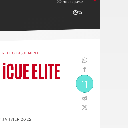
mot
mot de passe
de
passe
•
REFROIDISSEMENT
 iCUE ELITE
11
7 JANVIER 2022