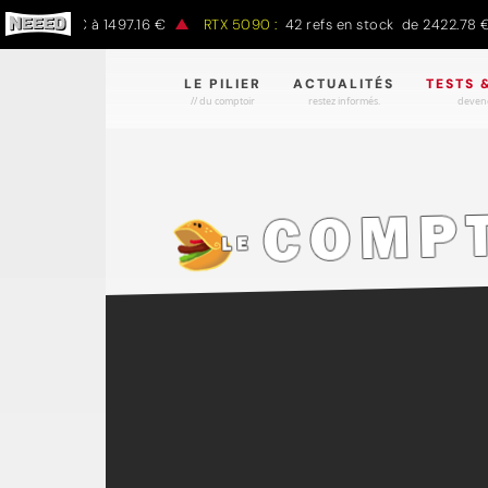
e 797.00 € à 1497.16 €
RTX 5090 :
42 refs en stock de 2422.78 € à
LE PILIER
ACTUALITÉS
TESTS 
// du comptoir
restez informés.
devene