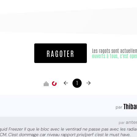
Les ragots sont actuelle
RAGOTER
ouverts à tous, c'est ope
MPT
←
1
→
Thiba
par
ante
par
iquid Freezer II que le bloc avec le ventirad ne passe pas avec les radia
 CM. C'est dommage car niveau rapport prix/perf c'est le must have.