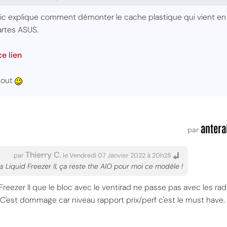
ctic explique comment démonter le cache plastique qui vient en
artes ASUS.
ce lien
rtout
antera
par
Thierry C.
par
le Vendredi 07 Janvier 2022 à 20h28
es Liquid Freezer II, ça reste the AIO pour moi ce modèle !
d Freezer II que le bloc avec le ventirad ne passe pas avec les rad
 C'est dommage car niveau rapport prix/perf c'est le must have.