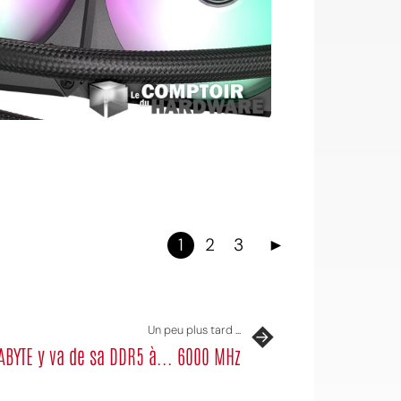
1
2
3
►
Un peu plus tard ...
ABYTE y va de sa DDR5 à... 6000 MHz