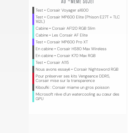
AU ~MÊME SUJET
Test • Corsair Voyager a1600
Test • Corsair MP600 Elite (Phison E27T + TLC
162L)
Cabine • Corsair AF120 RGB Slim
Cabine • Les Corsair AF Elite
Test • Corsair MP600 Pro XT
En cabine • Corsair HS80 Max Wireless
En cabine • Corsair K70 Max RGB
Test • Corsair A115
Nous avons essayé • Corsair Nightsword RGB
Pour préserver ses kits Vengeance DDR5,
Corsair mise sur la transparence
Kiboufki : Corsair miame un gros poisson
Microsoft rêve d’un watercooling au cœur des
GPU