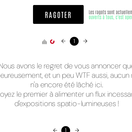
Les ragots sont actuelle
RAGOTER
ouverts à tous, c'est ope
←
1
→
Nous avons le regret de vous annoncer qu
eureusement, et un peu WTF aussi, aucun 
n'a encore été lâché ici.
oyez le premier à alimenter un flux incessa
d'expositions spatio-lumineuses !
←
1
→