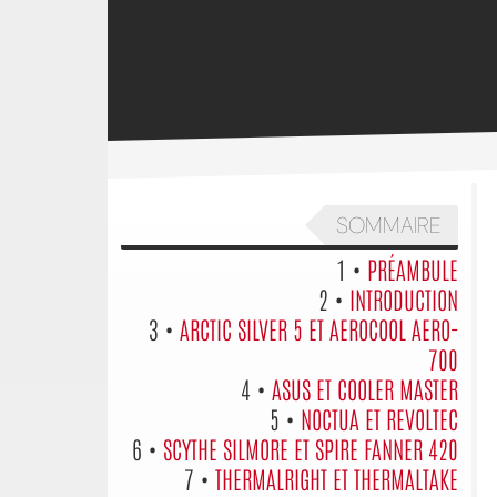
SOMMAIRE
1 •
PRÉAMBULE
2 •
INTRODUCTION
3 •
ARCTIC SILVER 5 ET AEROCOOL AERO-
700
4 •
ASUS ET COOLER MASTER
5 •
NOCTUA ET REVOLTEC
6 •
SCYTHE SILMORE ET SPIRE FANNER 420
7 •
THERMALRIGHT ET THERMALTAKE