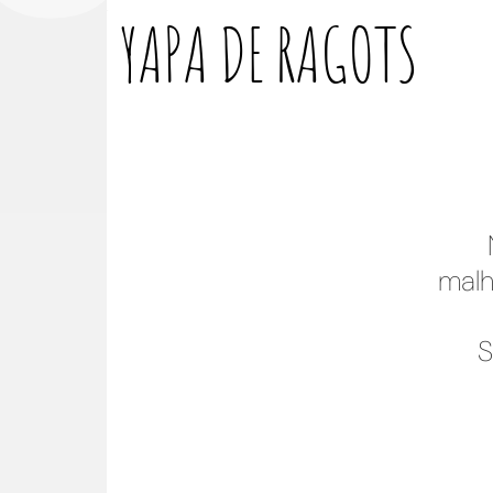
YAPA DE
RAGOTS
malh
S