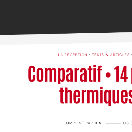
LA RÉCEPTION
•
TESTS & ARTICLES
Comparatif • 14
thermique
COMPOSÉ PAR
D.S.
—————
03 