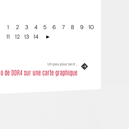
1
2
3
4
5
6
7
8
9
10
11
12
13
14
►
Un peu plus tard ...
o de DDR4 sur une carte graphique