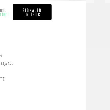
ment
SIGNALER
n bar !
UN TRUC
e
ragot
nt