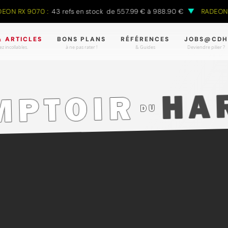
 RX 9070 :
43 refs en stock de 557.99 € à 988.90 €
RADEON RX 
& ARTICLES
BONS PLANS
RÉFÉRENCES
JOBS@CDH
z incollables.
à ne pas rater !
& Guides
Deviendre pilier ?