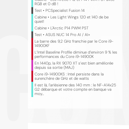
RGB et 0 dB !
CO
Test • PCSpecialist Fusion 14
Cabine • Les Light Wings 120 et 140 de be
quiet!
Cabine • L'Arctic P14 PWM PST
Test • ASUS NUC 14 Pro AI / AI+
La barre des 9,2 GHz franchie par le Core i9-
14900KF
L’Intel Baseline Profile diminue d’environ 9 % les
performances du Core i9-14900K
En 1440p, la RX 9070 XT s’est bien améliorée
depuis sa sortie (MAJ)
Core i9-14900KS : Intel persiste dans la
surenchère de GHz et de watts
Il est là, l'arlésienne des 140 mm : le NF-A14x25
G2 débarque et votre compte en banque va
moy...