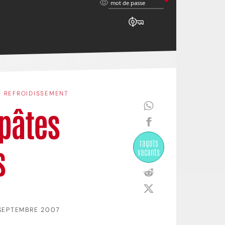
mot
mot de passe
de
passe
•
REFROIDISSEMENT
 pâtes
ragots
s
vacants
SEPTEMBRE 2007