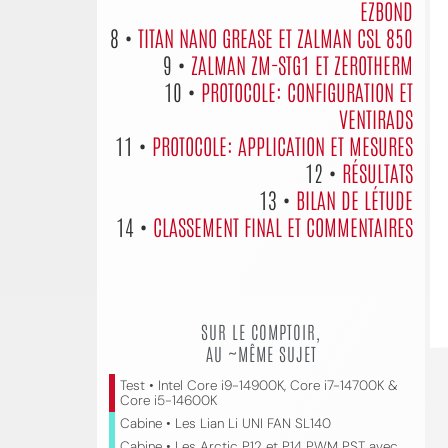
EZBOND
8 •
TITAN NANO GREASE ET ZALMAN CSL 850
9 •
ZALMAN ZM-STG1 ET ZEROTHERM
10 •
PROTOCOLE: CONFIGURATION ET
VENTIRADS
11 •
PROTOCOLE: APPLICATION ET MESURES
12 •
RÉSULTATS
13 •
BILAN DE LÉTUDE
14 •
CLASSEMENT FINAL ET COMMENTAIRES
SUR LE COMPTOIR,
AU ~MÊME SUJET
Test • Intel Core i9-14900K, Core i7-14700K &
Core i5-14600K
Cabine • Les Lian Li UNI FAN SL140
Cabine • Les Arctic P12 et P14 PWM PST avec