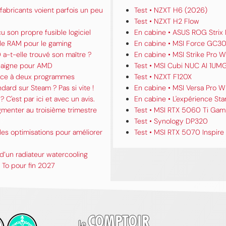
fabricants voient parfois un peu
Test • NZXT H6 (2026)
Test • NZXT H2 Flow
u son propre fusible logiciel
En cabine • ASUS ROG Strix
 de RAM pour le gaming
En cabine • MSI Force GC30
a-t-elle trouvé son maître ?
En cabine • MSI Strike Pro W
 baigne pour AMD
Test • MSI Cubi NUC AI 1UM
grâce à deux programmes
Test • NZXT F120X
ard sur Steam ? Pas si vite !
En cabine • MSI Versa Pro W
? C'est par ici et avec un avis.
En cabine • L'expérience Star
gmenter au troisième trimestre
Test • MSI RTX 5060 Ti Gam
Test • Synology DP320
es optimisations pour améliorer
Test • MSI RTX 5070 Inspire
d’un radiateur watercooling
To pour fin 2027