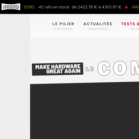
RTX 5090 :
42 refs en stock de 2422.78 € à 4301.97 €
RADEON
LE PILIER
ACTUALITÉS
TESTS 
// du comptoir
restez informés.
devene