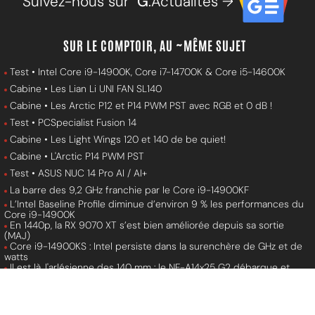
Suivez-nous sur
G
.Actualités →
SUR LE COMPTOIR, AU ~MÊME SUJET
Test • Intel Core i9-14900K, Core i7-14700K & Core i5-14600K
Cabine • Les Lian Li UNI FAN SL140
Cabine • Les Arctic P12 et P14 PWM PST avec RGB et 0 dB !
Test • PCSpecialist Fusion 14
Cabine • Les Light Wings 120 et 140 de be quiet!
Cabine • L'Arctic P14 PWM PST
Test • ASUS NUC 14 Pro AI / AI+
La barre des 9,2 GHz franchie par le Core i9-14900KF
L’Intel Baseline Profile diminue d’environ 9 % les performances du
Core i9-14900K
En 1440p, la RX 9070 XT s’est bien améliorée depuis sa sortie
(MAJ)
Core i9-14900KS : Intel persiste dans la surenchère de GHz et de
watts
Il est là, l'arlésienne des 140 mm : le NF-A14x25 G2 débarque et
votre compte en banque va moy...