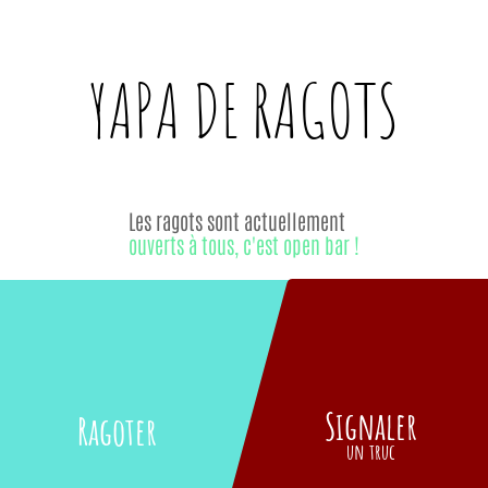
YAPA DE
RAGOTS
Les ragots sont actuellement
ouverts à tous, c'est open bar !
Signaler
Ragoter
un truc