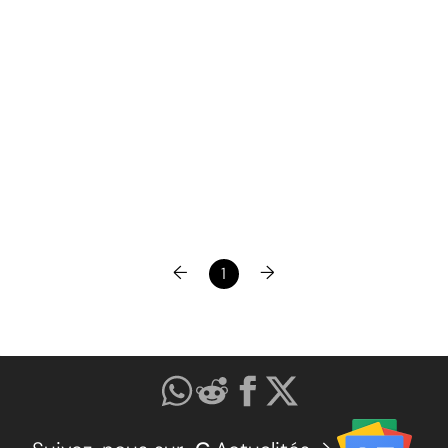
←
→
1