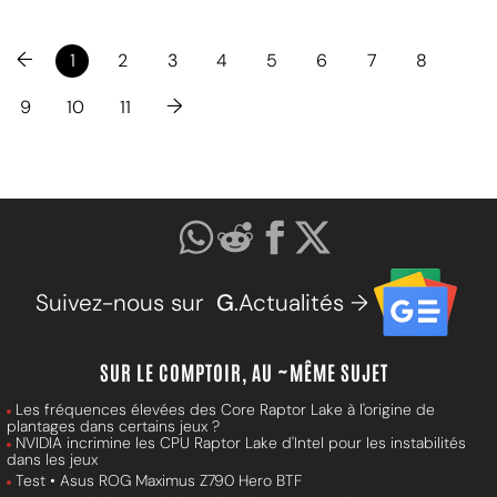
←
1
2
3
4
5
6
7
8
→
9
10
11
Suivez-nous sur
G
.Actualités →
SUR LE COMPTOIR, AU ~MÊME SUJET
Les fréquences élevées des Core Raptor Lake à l'origine de
plantages dans certains jeux ?
NVIDIA incrimine les CPU Raptor Lake d'Intel pour les instabilités
dans les jeux
Test • Asus ROG Maximus Z790 Hero BTF