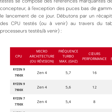
testés se compose des références marquantes de
concepteur, à l'exception des puces bas de gamm
le lancement de ce jour. Débutons par un récapitu
des CPU testés (ou à venir) au travers du tab
processeurs testés/à venir) :
MICRO
FRÉQUENCE
CŒURS
CPU
ARCHITECTURE
TURBO
PERFORMANCE
(OU RÉVISION)
MAX. (GHZ)
RYZEN 9
Zen 4
5,7
16
7950X
RYZEN 9
Zen 4
5,6
12
7900X
RYZEN 7
Zen 4
5,4
8
7700X