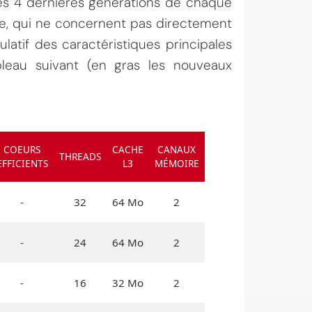
s 4 dernières générations de chaque
e, qui ne concernent pas directement
latif des caractéristiques principales
leau suivant (en gras les nouveaux
COEURS
CACHE
CANAUX
THREADS
EFFICIENTS
L3
MÉMOIRE
-
32
64 Mo
2
-
24
64 Mo
2
-
16
32 Mo
2