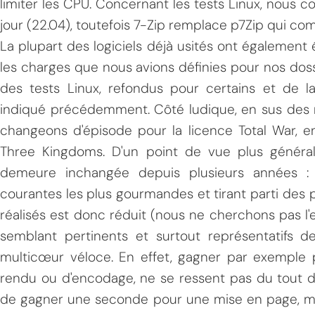
limiter les CPU. Concernant les tests Linux, nous 
jour (22.04), toutefois 7-Zip remplace p7Zip qui co
La plupart des logiciels déjà usités ont également 
les charges que nous avions définies pour nos doss
des tests Linux, refondus pour certains et de
indiqué précédemment. Côté ludique, en sus des m
changeons d'épisode pour la licence Total War, e
Three Kingdoms. D'un point de vue plus général,
demeure inchangée depuis plusieurs années : f
courantes les plus gourmandes et tirant parti des
réalisés est donc réduit (nous ne cherchons pas l'e
semblant pertinents et surtout représentatifs d
multicœur véloce. En effet, gagner par exemple 
rendu ou d'encodage, ne se ressent pas du tout d
de gagner une seconde pour une mise en page, mai