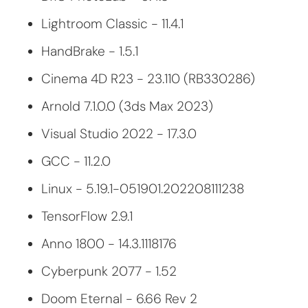
Lightroom Classic - 11.4.1
HandBrake - 1.5.1
Cinema 4D R23 - 23.110 (RB330286)
Arnold 7.1.0.0 (3ds Max 2023)
Visual Studio 2022 - 17.3.0
GCC - 11.2.0
Linux - 5.19.1-051901.202208111238
TensorFlow 2.9.1
Anno 1800 - 14.3.1118176
Cyberpunk 2077 - 1.52
Doom Eternal - 6.66 Rev 2