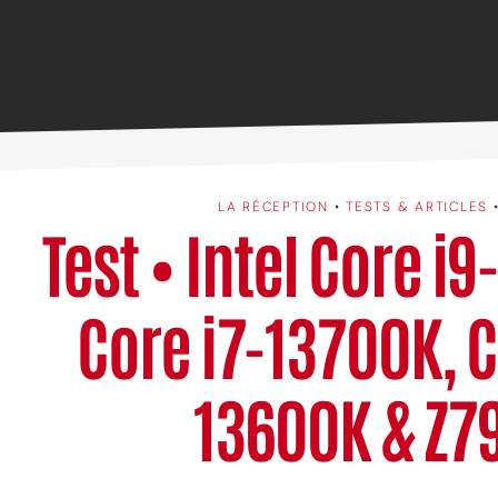
LA RÉCEPTION
•
TESTS & ARTICLES
Test • Intel Core i
Core i7-13700K, C
13600K & Z7