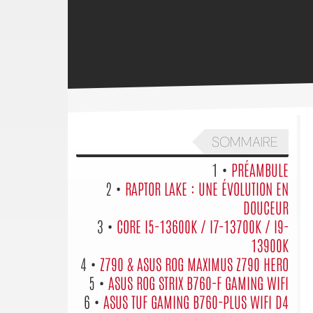
SOMMAIRE
1 •
PRÉAMBULE
2 •
RAPTOR LAKE : UNE ÉVOLUTION EN
DOUCEUR
3 •
CORE I5-13600K / I7-13700K / I9-
13900K
4 •
Z790 & ASUS ROG MAXIMUS Z790 HERO
5 •
ASUS ROG STRIX B760-F GAMING WIFI
6 •
ASUS TUF GAMING B760-PLUS WIFI D4