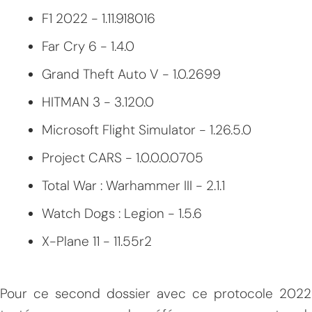
F1 2022 - 1.11.918016
Far Cry 6 - 1.4.0
Grand Theft Auto V - 1.0.2699
HITMAN 3 - 3.120.0
Microsoft Flight Simulator - 1.26.5.0
Project CARS - 1.0.0.0.0705
Total War : Warhammer III - 2.1.1
Watch Dogs : Legion - 1.5.6
X-Plane 11 - 11.55r2
Pour ce second dossier avec ce protocole 2022 re