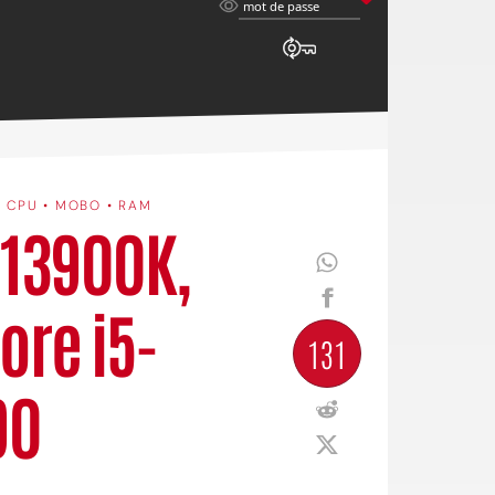
mot
mot de passe
de
passe
•
CPU • MOBO • RAM
9-13900K,
ore i5-
131
90