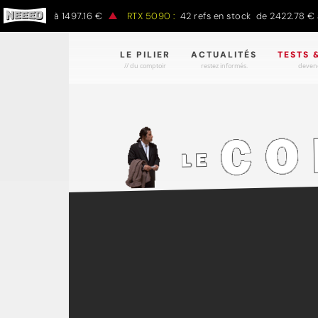
97.00 € à 1497.16 €
RTX 5090 :
42 refs en stock de 2422.78 € à 4
LE PILIER
ACTUALITÉS
TESTS 
// du comptoir
restez informés.
devene