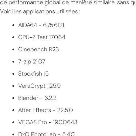
de performance global de manière similaire, sans qu
Voici les applications utilisées :
AIDA64 - 6.75.6121
CPU-Z Test 17.0.64
Cinebench R23
7-zip 21.07
MPT
Stockfish 15
VeraCrypt 1.25.9
Blender - 3.2.2
After Effects - 22.5.0
VEGAS Pro - 19.0.0.643
DxO PhotoLab - 5.4.0