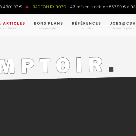
301.97 €
RADEON RX 9070 :
43 refs en stock de 557.99 € à 988.9
& ARTICLES
BONS PLANS
RÉFÉRENCES
JOBS@CDH
z incollables.
à ne pas rater !
& Guides
Deviendre pilier ?