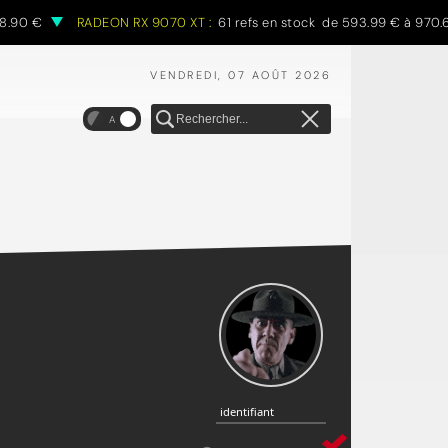
0 €
RADEON RX 9070 XT :
61 refs en stock de 593.99 € à 970.68 €
VENDREDI, 07 AOÛT 2026
A
identifiant
identifiant