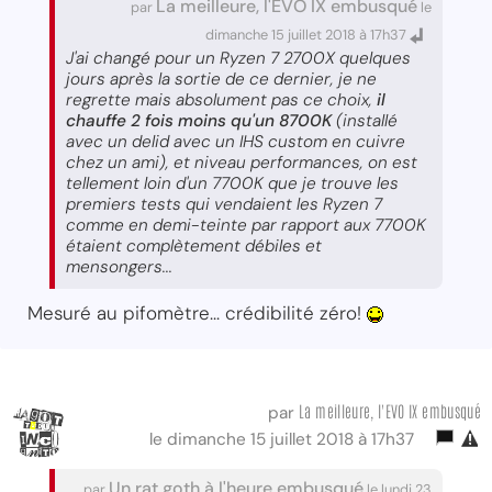
La meilleure, l'EVO IX embusqué
par
le
dimanche 15 juillet 2018 à 17h37
J'ai changé pour un Ryzen 7 2700X quelques
jours après la sortie de ce dernier, je ne
regrette mais absolument pas ce choix,
il
chauffe 2 fois moins qu'un 8700K
(installé
avec un delid avec un IHS custom en cuivre
chez un ami), et niveau performances, on est
tellement loin d'un 7700K que je trouve les
premiers tests qui vendaient les Ryzen 7
comme en demi-teinte par rapport aux 7700K
étaient complètement débiles et
mensongers...
Mesuré au pifomètre... crédibilité zéro!
La meilleure, l'EVO IX embusqué
par
le dimanche 15 juillet 2018 à 17h37
Un rat goth à l'heure embusqué
par
le lundi 23