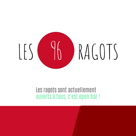
96
LES
RAGOTS
Les ragots sont actuellement
ouverts à tous, c'est open bar !