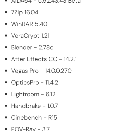
AIDA64 - 5.92.43.43 Beta
7Zip 16.04
WinRAR 5.40
VeraCrypt 1.21
Blender - 2.78c
After Effects CC - 14.2.1
Vegas Pro - 14.0.0.270
OpticsPro - 11.4.2
Lightroom - 6.12
Handbrake - 1.0.7
Cinebench - R15
POV-Ray - 3.7