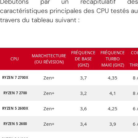
Débutons par un récapitulatif des
caractéristiques principales des CPU testés au
travers du tableau suivant :
FRÉQUENCE
FRÉQUENCE
CO
ΜARCHITECTURE
CPU
DE BASE
TURBO
(OU RÉVISION)
(GHZ)
MAXI (GHZ)
THR
Zen+
3,7
4,35
8 
RYZEN 7 2700X
Zen+
3,2
4,1
8 
RYZEN 7 2700
Zen+
3,6
4,25
6 
RYZEN 5 2600X
Zen+
3,4
3,9
6 
RYZEN 5 2600