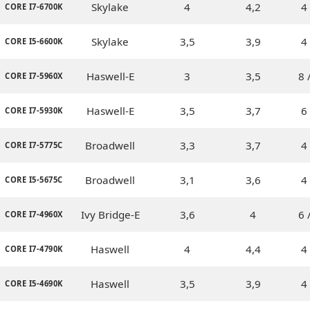
Skylake
4
4,2
4 
CORE I7-6700K
Skylake
3,5
3,9
4 
CORE I5-6600K
Haswell-E
3
3,5
8 
CORE I7-5960X
Haswell-E
3,5
3,7
6 
CORE I7-5930K
Broadwell
3,3
3,7
4 
CORE I7-5775C
Broadwell
3,1
3,6
4 
CORE I5-5675C
Ivy Bridge-E
3,6
4
6 
CORE I7-4960X
Haswell
4
4,4
4 
CORE I7-4790K
Haswell
3,5
3,9
4 
CORE I5-4690K