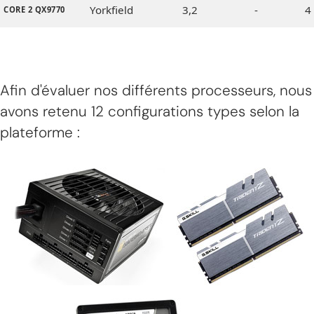
Yorkfield
3,2
-
4 
CORE 2 QX9770
Afin d'évaluer nos différents processeurs, nous
avons retenu 12 configurations types selon la
plateforme :