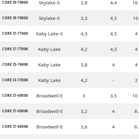
Skylake-X
2,8
4,4
16 
CORE I9-7960X
Skylake-X
3,3
4,5
10
CORE I9-7900X
Kaby Lake-X
4,3
4,5
4 
CORE I7-7740X
Kaby Lake
4,2
4,5
4 
CORE I7-7700K
Kaby Lake
3,8
4
4 
CORE I5-7600K
Kaby Lake
4,2
-
2 
CORE I3-7350K
Broadwell-E
3
3,5
10 
CORE I7-6950X
Broadwell-E
3,2
4
8 
CORE I7-6900K
Broadwell-E
3,6
4
6 
CORE I7-6850K