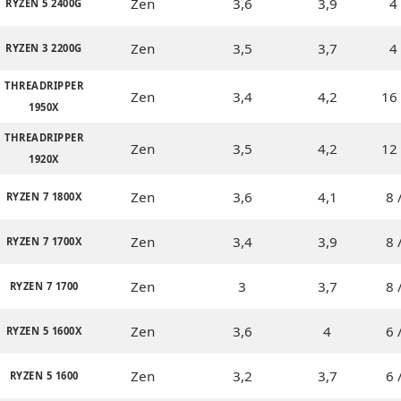
Zen
3,6
3,9
4 
RYZEN 5 2400G
Zen
3,5
3,7
4 
RYZEN 3 2200G
THREADRIPPER
Zen
3,4
4,2
16 
1950X
THREADRIPPER
Zen
3,5
4,2
12 
1920X
Zen
3,6
4,1
8 
RYZEN 7 1800X
Zen
3,4
3,9
8 
RYZEN 7 1700X
Zen
3
3,7
8 
RYZEN 7 1700
Zen
3,6
4
6 
RYZEN 5 1600X
Zen
3,2
3,7
6 
RYZEN 5 1600