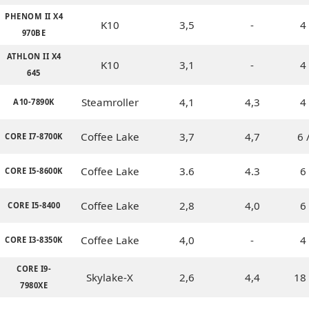
PHENOM II X4
K10
3,5
-
4 
970BE
ATHLON II X4
K10
3,1
-
4 
645
Steamroller
4,1
4,3
4 
A10-7890K
Coffee Lake
3,7
4,7
6 
CORE I7-8700K
Coffee Lake
3.6
4.3
6 
CORE I5-8600K
Coffee Lake
2,8
4,0
6 
CORE I5-8400
Coffee Lake
4,0
-
4 
CORE I3-8350K
CORE I9-
Skylake-X
2,6
4,4
18 
7980XE