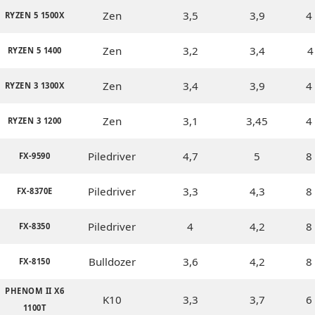
Zen
3,5
3,9
4 
RYZEN 5 1500X
Zen
3,2
3,4
4
RYZEN 5 1400
Zen
3,4
3,9
4 
RYZEN 3 1300X
Zen
3,1
3,45
4 
RYZEN 3 1200
Piledriver
4,7
5
8 
FX-9590
Piledriver
3,3
4,3
8 
FX-8370E
Piledriver
4
4,2
8 
FX-8350
Bulldozer
3,6
4,2
8 
FX-8150
PHENOM II X6
K10
3,3
3,7
6 
1100T