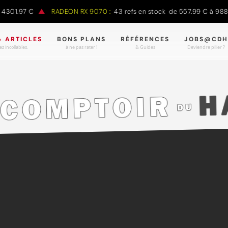
.97 €
RADEON RX 9070 :
43 refs en stock de 557.99 € à 988.90 €
& ARTICLES
BONS PLANS
RÉFÉRENCES
JOBS@CDH
z incollables.
à ne pas rater !
& Guides
Deviendre pilier ?