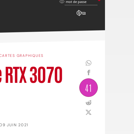
mot
mot de passe
de
passe
CARTES GRAPHIQUES
e RTX 3070
41
09 JUIN 2021