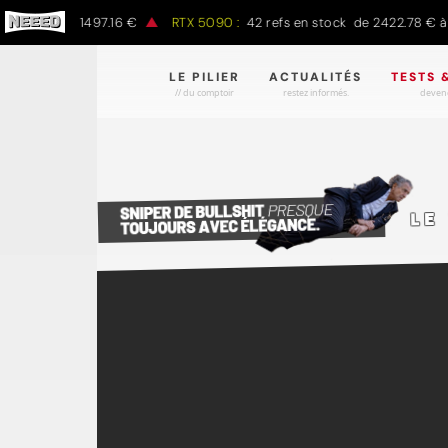
00 € à 1497.16 €
RTX 5090 :
42 refs en stock de 2422.78 € à 4301
LE PILIER
ACTUALITÉS
TESTS 
// du comptoir
restez informés.
devene