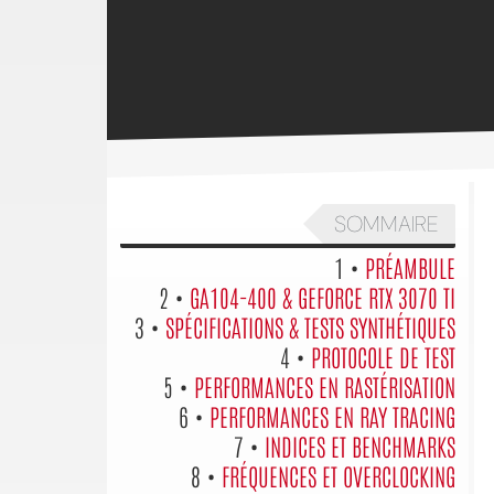
SOMMAIRE
1 •
PRÉAMBULE
2 •
GA104-400 & GEFORCE RTX 3070 TI
3 •
SPÉCIFICATIONS & TESTS SYNTHÉTIQUES
4 •
PROTOCOLE DE TEST
5 •
PERFORMANCES EN RASTÉRISATION
6 •
PERFORMANCES EN RAY TRACING
7 •
INDICES ET BENCHMARKS
8 •
FRÉQUENCES ET OVERCLOCKING