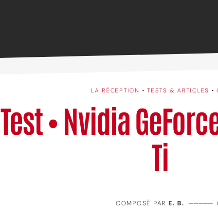
LA RÉCEPTION
•
TESTS & ARTICLES
•
Test • Nvidia GeForc
Ti
COMPOSÉ PAR
E. B.
—————