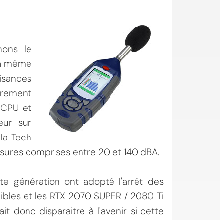
nons le
la même
isances
rement
u CPU et
teur sur
lla Tech
esures comprises entre 20 et 140 dBA.
te génération ont adopté l'arrêt des
udibles et les RTX 2070 SUPER / 2080 Ti
t donc disparaitre à l'avenir si cette