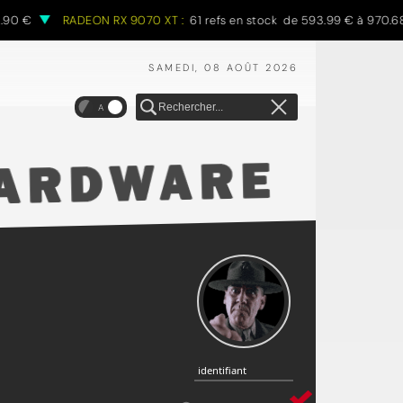
RADEON RX 9070 XT :
61 refs en stock de 593.99 € à 970.68 €
SAMEDI, 08 AOÛT 2026
A
identifiant
identifiant