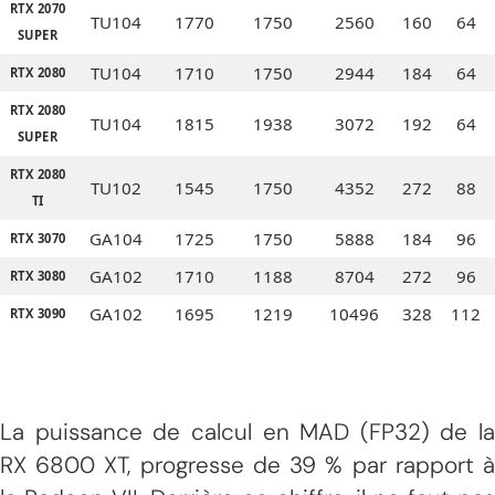
RTX 2070
TU104
1770
1750
2560
160
64
SUPER
TU104
1710
1750
2944
184
64
RTX 2080
RTX 2080
TU104
1815
1938
3072
192
64
SUPER
RTX 2080
TU102
1545
1750
4352
272
88
TI
GA104
1725
1750
5888
184
96
RTX 3070
GA102
1710
1188
8704
272
96
RTX 3080
GA102
1695
1219
10496
328
112
RTX 3090
La puissance de calcul en MAD (FP32) de la
RX 6800 XT, progresse de 39 % par rapport à