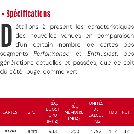
• Spécifications
D
étaillons à présent les caractéristiques
des nouvelles venues en comparaison
d'un certain nombre de cartes des
segments
Performance
et
Enthusiast
, des
générations actuelles et passées, que ce soit
du côté rouge, comme vert.
FRÉQ.
UNITÉS
FRÉQ.
BOOST
DE
CARTES
GPU
MÉMOIRE
TMU
ROP
GPU
CALCUL
(MHZ)
(MHZ)
FP32
Tahiti
933
1250
1792
112
32
R9 280