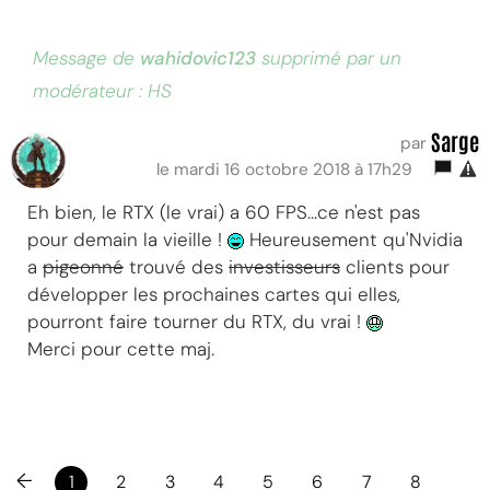
Message de
wahidovic123
supprimé par un
modérateur : HS
Sarge
par
le mardi 16 octobre 2018 à 17h29
Eh bien, le RTX (le vrai) a 60 FPS...ce n'est pas
pour demain la vieille !
Heureusement qu'Nvidia
a
pigeonné
trouvé des
investisseurs
clients pour
développer les prochaines cartes qui elles,
pourront faire tourner du RTX, du vrai !
Merci pour cette maj.
←
1
2
3
4
5
6
7
8