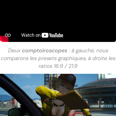
Deux
comptoiroscopes
: à gauche, nous
comparons les presets graphiques, à droite les
ratios 16:9 / 21:9