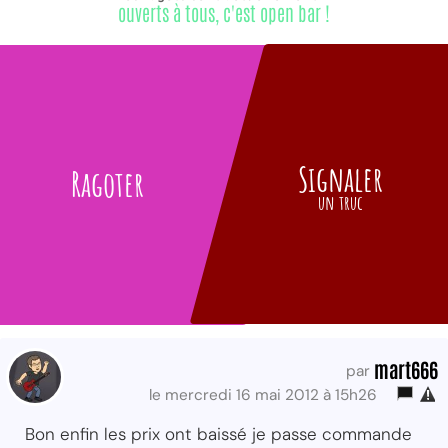
ouverts à tous, c'est open bar !
Signaler
Ragoter
un truc
mart666
par
le mercredi 16 mai 2012 à 15h26
Bon enfin les prix ont baissé je passe commande