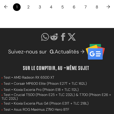
←
→
1
2
3
4
5
6
7
8
Suivez-nous sur
G
.Actualités →
SUR LE COMPTOIR, AU ~MÊME SUJET
Test • AMD Radeon RX 6500 XT
Test • Corsair MP600 Elite (Phison E27T + TLC 162L)
Test • Kioxia Exceria Pro (Phison E18 + TLC 112L)
Test • Crucial T500 (Phison E25 + TLC 232L) & T700 (Phison E26 +
TLC 232L)
Test • Kioxia Exceria Plus G4 (Phison E31T + TLC 218L)
Test • Asus ROG Maximus Z790 Hero BTF