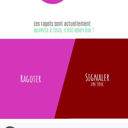
Les ragots sont actuellement
ouverts à tous, c'est open bar !
Signaler
Ragoter
un truc