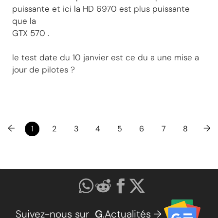
puissante et ici la HD 6970 est plus puissante
que la
GTX 570 .
le test date du 10 janvier est ce du a une mise a
jour de pilotes ?
←
→
1
2
3
4
5
6
7
8
Suivez-nous sur
G
.Actualités →