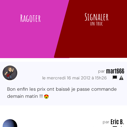
Signaler
Ragoter
un truc
mart666
par
le mercredi 16 mai 2012 à 15h26
Bon enfin les prix ont baissé je passe commande
demain matin !!!
Eric B.
par