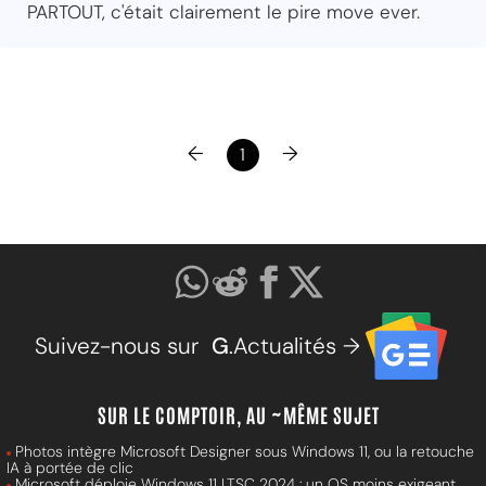
PARTOUT, c'était clairement le pire move ever.
←
→
1
Suivez-nous sur
G
.Actualités →
SUR LE COMPTOIR, AU ~MÊME SUJET
Photos intègre Microsoft Designer sous Windows 11, ou la retouche
IA à portée de clic
Microsoft déploie Windows 11 LTSC 2024 : un OS moins exigeant,