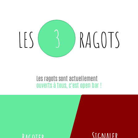
3
LES
RAGOTS
Les ragots sont actuellement
ouverts à tous, c'est open bar !
Signaler
Ragoter