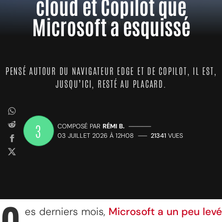
cloud et Copilot que
Microsoft a esquissé
PENSÉ AUTOUR DU NAVIGATEUR EDGE ET DE COPILOT, IL EST,
JUSQU’ICI, RESTÉ AU PLACARD.
3
COMPOSÉ PAR
RÉMI B.
—————
03 JUILLET 2026 À 12H08
——
21341
VUES
es derniers mois,
Microsoft a un peu levé