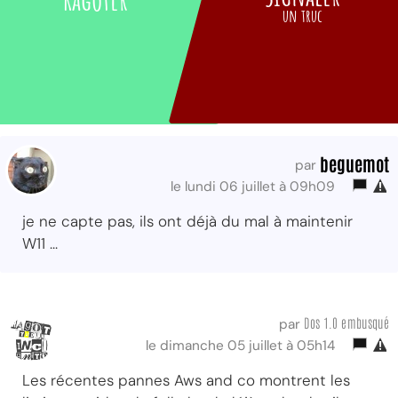
un truc
beguemot
par
le lundi 06 juillet à 09h09
je ne capte pas, ils ont déjà du mal à maintenir
W11 ...
Dos 1.0 embusqué
par
le dimanche 05 juillet à 05h14
Les récentes pannes Aws and co montrent les