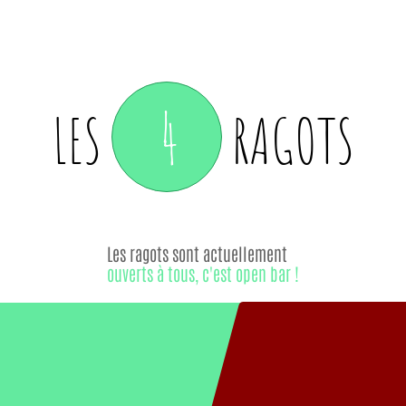
4
LES
RAGOTS
Les ragots sont actuellement
ouverts à tous, c'est open bar !