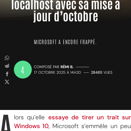
localhost avec sa mise à
jour d’octobre
MICROSOFT A ENCORE FRAPPÉ.
4
COMPOSÉ PAR
RÉMI B.
—————
17 OCTOBRE 2025 À 14H20
——
28485
VUES
A
lors qu’elle
essaye de tirer un trait su
Windows 10
, Microsoft s’emmêle un pe