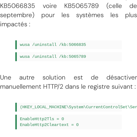
KB5066835 voire KB5065789 (celle de
septembre) pour les systèmes les plus
impactés :
wusa /uninstall /kb:5066835
wusa /uninstall /kb:5065789
Une autre solution est de désactiver
manuellement HTTP/2 dans le registre suivant :
(HKEY_LOCAL_MACHINE\System\CurrentControlSet\Se
EnableHttp2Tls = 0
EnableHttp2Cleartext = 0