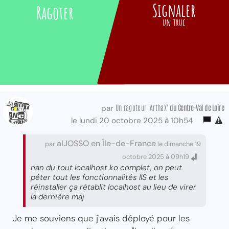
Signaler
Ragoter
un truc
Un ragoteur 'ArthaX'
du Centre-Val
de Loire
par
le lundi 20 octobre 2025 à 10h54
alJOSSO en Île-de-France
par
le dimanche 19
octobre 2025 à 09h19
nan du tout localhost ko complet, on peut
péter tout les fonctionnalités IIS et les
réinstaller ça rétablit localhost au lieu de virer
la dernière maj
Je me souviens que j'avais déployé pour les