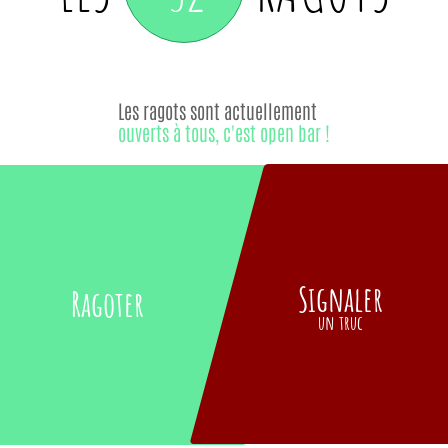
Les ragots sont actuellement
ouverts à tous, c'est open bar !
Signaler
Ragoter
un truc