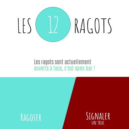
12
LES
RAGOTS
Les ragots sont actuellement
ouverts à tous, c'est open bar !
Signaler
Ragoter
un truc