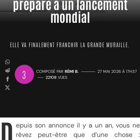
prépare à un lancement
mondial
ELLE VA FINALEMENT FRANCHIR LA GRANDE MURAILLE.
3
COMPOSÉ PAR
RÉMI B.
—————
27 MAI 2026 À 17H37
——
22108
VUES
D
epuis son annonce il y a un an, vous ne
rêvez peut-être que d’une chose :