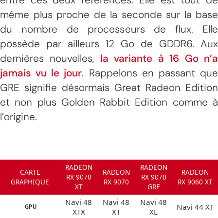
même plus proche de la seconde sur la base
du nombre de processeurs de flux. Elle
possède par ailleurs 12 Go de GDDR6. Aux
dernières nouvelles,
la variante à 16 Go n’
jamais vu le jour
. Rappelons en passant qu
GRE signifie désormais Great Radeon Edition
et non plus Golden Rabbit Edition comme à
l’origine.
RADEON
RADEON
CARTE
RADEON
RADEON
RX 9070
RX 9070
GRAPHIQUE
RX 9070
RX 9060 XT
XT
GRE
Navi 48
Navi 48
Navi 48
Navi 44 XT
GPU
XTX
XT
XL