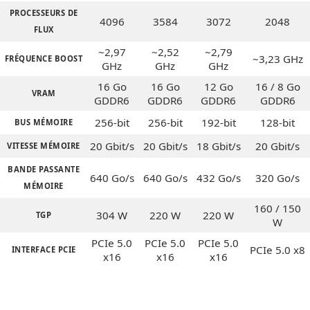
PROCESSEURS DE
4096
3584
3072
2048
FLUX
~2,97
~2,52
~2,79
~3,23 GHz
FRÉQUENCE BOOST
GHz
GHz
GHz
16 Go
16 Go
12 Go
16 / 8 Go
VRAM
GDDR6
GDDR6
GDDR6
GDDR6
256-bit
256-bit
192-bit
128-bit
BUS MÉMOIRE
20 Gbit/s
20 Gbit/s
18 Gbit/s
20 Gbit/s
VITESSE MÉMOIRE
BANDE PASSANTE
640 Go/s
640 Go/s
432 Go/s
320 Go/s
MÉMOIRE
160 / 150
304 W
220 W
220 W
TGP
W
PCIe 5.0
PCIe 5.0
PCIe 5.0
PCIe 5.0 x8
INTERFACE PCIE
x16
x16
x16