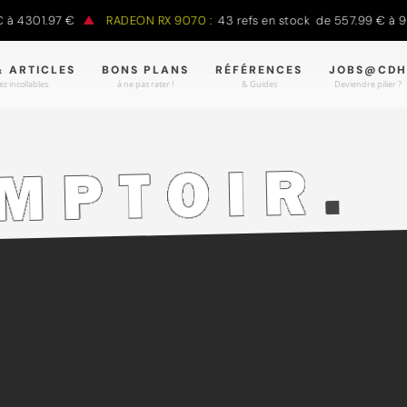
301.97 €
RADEON RX 9070 :
43 refs en stock de 557.99 € à 988.9
& ARTICLES
BONS PLANS
RÉFÉRENCES
JOBS@CDH
z incollables.
à ne pas rater !
& Guides
Deviendre pilier ?