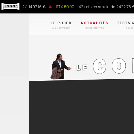
97.00 € à 1497.16 €
RTX 5090 :
42 refs en stock de 2422.78 € à 4
LE PILIER
ACTUALITÉS
TESTS 
// du comptoir
restez informés.
devene