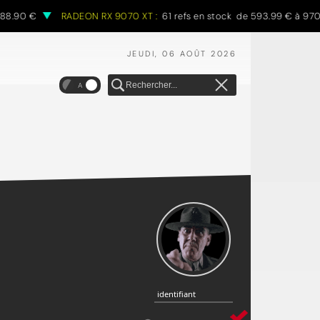
0 €
RADEON RX 9070 XT :
61 refs en stock de 593.99 € à 970.68 €
JEUDI, 06 AOÛT 2026
A
identifiant
identifiant