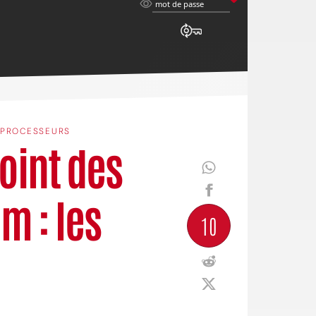
mot
mot de passe
de
passe
PROCESSEURS
oint des
m : les
10