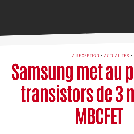
LA RÉCEPTION
•
ACTUALITÉS
•
Samsung met au p
transistors de 3 n
MBCFET