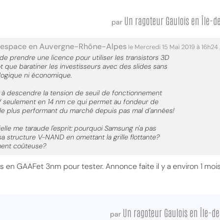
Un ragoteur Gaulois en Île-d
par
sespace en Auvergne-Rhône-Alpes
le Mercredi 15 Mai 2019 à 16h24
e prendre une licence pour utiliser les transistors 3D
ôt que baratiner les investisseurs avec des slides sans
logique ni économique.
rive à descendre la tension de seuil de fonctionnement
 V seulement en 14 nm ce qui permet au fondeur de
le plus performant du marché depuis pas mal d'années!
elle me taraude l'esprit: pourquoi Samsung n'a pas
a structure V-NAND en omettant la grille flottante?
ment coûteuse?
ps en GAAFet 3nm pour tester. Annonce faite il y a environ 1 mois
Un ragoteur Gaulois en Île-d
par