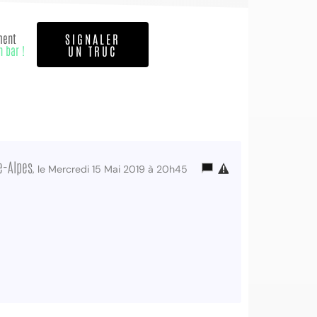
ment
SIGNALER
n bar !
UN TRUC
e-Alpes
, le Mercredi 15 Mai 2019 à 20h45