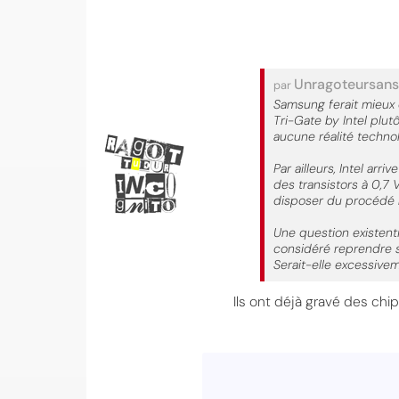
Unragoteursan
par
Samsung ferait mieux d
Tri-Gate by Intel plut
aucune réalité techno
Par ailleurs, Intel ar
des transistors à 0,7
disposer du procédé 
Une question existenti
considéré reprendre s
Serait-elle excessive
Ils ont déjà gravé des chi