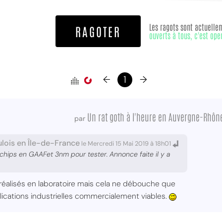
Les ragots sont actuelle
RAGOTER
ouverts à tous, c'est ope
←
1
→
Un rat goth à l'heure en Auvergne-Rhôn
par
lois en Île-de-France
le Mercredi 15 Mai 2019 à 18h01
 chips en GAAFet 3nm pour tester. Annonce faite il y a
éalisés en laboratoire mais cela ne débouche que
lications industrielles commercialement viables.