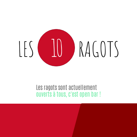
10
LES
RAGOTS
Les ragots sont actuellement
ouverts à tous, c'est open bar !