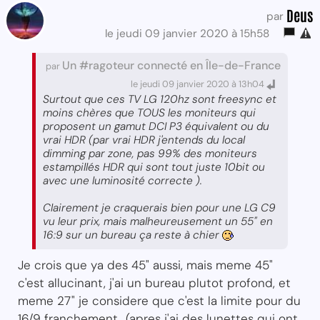
Deus
par
le jeudi 09 janvier 2020 à 15h58
Un #ragoteur connecté en Île-de-France
par
le jeudi 09 janvier 2020 à 13h04
Surtout que ces TV LG 120hz sont freesync et
moins chères que TOUS les moniteurs qui
proposent un gamut DCI P3 équivalent ou du
vrai HDR (par vrai HDR j'entends du local
dimming par zone, pas 99% des moniteurs
estampillés HDR qui sont tout juste 10bit ou
avec une luminosité correcte ).
Clairement je craquerais bien pour une LG C9
vu leur prix, mais malheureusement un 55" en
16:9 sur un bureau ça reste à chier
Je crois que ya des 45" aussi, mais meme 45"
c'est allucinant, j'ai un bureau plutot profond, et
meme 27" je considere que c'est la limite pour du
16/9 franchement.. (apres j'ai des lunettes qui ont