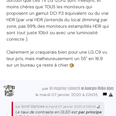
Surtout que ces TV LG 120hz sont freesync et
moins chères que TOUS les moniteurs qui
proposent un gamut DCI P3 équivalent ou du vrai
HDR (par vrai HDR j'entends du local dimming par
zone, pas 99% des moniteurs estampillés HDR qui
sont tout juste 10bit ou avec une luminosité
correcte ).
Clairement je craquerais bien pour une LG C9 vu
leur prix, mais malheureusement un 55" en 16:9
sur un bureau ça reste à chier
Un #ragoteur connecté
en Auvergne-Rhône-Alpes
par
le mardi 07 janvier 2020 à 22h05
lord Varices
par
le mardi 07 janvier 2020 à 09h24
Le taux de contraste en OLED est
par principe