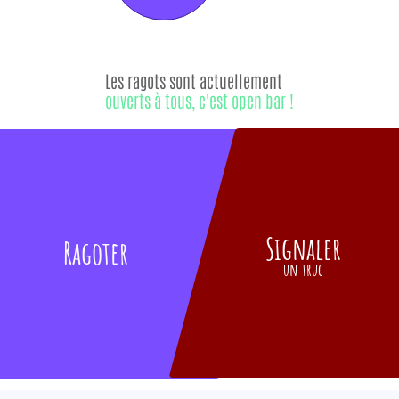
Les ragots sont actuellement
ouverts à tous, c'est open bar !
Signaler
Ragoter
un truc