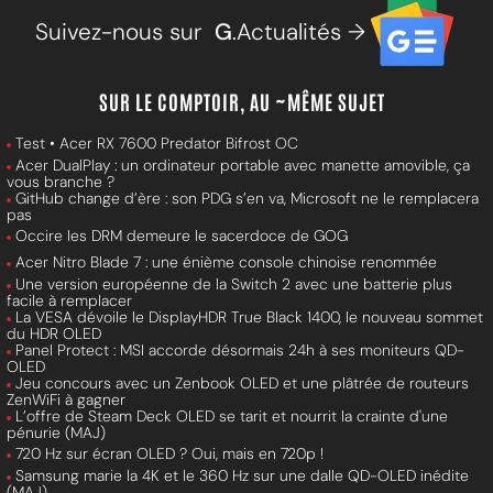
Suivez-nous sur
G
.Actualités →
SUR LE COMPTOIR, AU ~MÊME SUJET
Test • Acer RX 7600 Predator Bifrost OC
Acer DualPlay : un ordinateur portable avec manette amovible, ça
vous branche ?
GitHub change d’ère : son PDG s’en va, Microsoft ne le remplacera
pas
Occire les DRM demeure le sacerdoce de GOG
Acer Nitro Blade 7 : une énième console chinoise renommée
Une version européenne de la Switch 2 avec une batterie plus
facile à remplacer
La VESA dévoile le DisplayHDR True Black 1400, le nouveau sommet
du HDR OLED
Panel Protect : MSI accorde désormais 24h à ses moniteurs QD-
OLED
Jeu concours avec un Zenbook OLED et une plâtrée de routeurs
ZenWiFi à gagner
L’offre de Steam Deck OLED se tarit et nourrit la crainte d'une
pénurie (MAJ)
720 Hz sur écran OLED ? Oui, mais en 720p !
Samsung marie la 4K et le 360 Hz sur une dalle QD-OLED inédite
(MAJ)