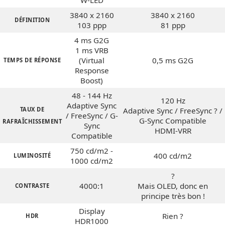
3840 x 2160
3840 x 2160
DÉFINITION
103 ppp
81 ppp
4 ms G2G
1 ms VRB
(Virtual
0,5 ms G2G
TEMPS DE RÉPONSE
Response
Boost)
48 - 144 Hz
120 Hz
Adaptive Sync
TAUX DE
Adaptive Sync / FreeSync ? /
/ FreeSync / G-
G-Sync Compatible
RAFRAÎCHISSEMENT
Sync
HDMI-VRR
Compatible
750 cd/m2 -
400 cd/m2
LUMINOSITÉ
1000 cd/m2
?
4000:1
Mais OLED, donc en
CONTRASTE
principe très bon !
Display
Rien ?
HDR
HDR1000