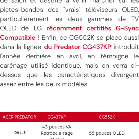
de salon et destiné à venir marcher sur les
plates-bandes des "vrais" téléviseurs OLED,
particulièrement les deux gammes de TV
OLED de LG
récemment certifiés G-Syn
Compatible
! Enfin, ce CG552K se place aussi
dans la lignée
du Predator CG437KP
introdui
l'année dernière en avril, en témoigne le
carénage utilisé identique, mais on verra ci-
dessus que les caractéristiques divergent
assez entre les deux modèles.
ACER PREDATOR
CG437KP
CG552K
43 pouces VA
Rétroéclairage
55 pouces OLED
DALLE
W-LED