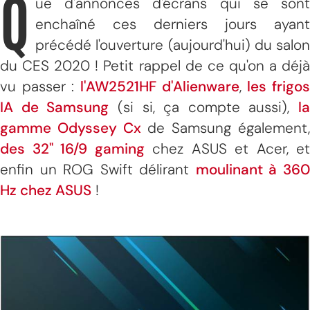
Q
ue d'annonces d'écrans qui se sont
enchaîné ces derniers jours ayant
précédé l'ouverture (aujourd'hui) du salon
du CES 2020 ! Petit rappel de ce qu'on a déjà
vu passer :
l'AW2521HF d'Alienware
,
les frigo
IA de Samsung
(si si, ça compte aussi),
la
gamme Odyssey Cx
de Samsung également
des 32" 16/9 gaming
chez ASUS et Acer, et
enfin un ROG Swift délirant
moulinant à 36
Hz chez ASUS
!