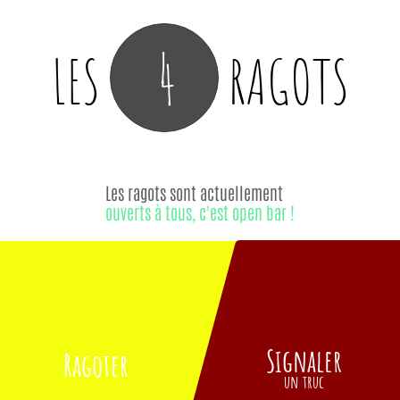
4
LES
RAGOTS
Les ragots sont actuellement
ouverts à tous, c'est open bar !
Signaler
Ragoter
un truc