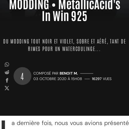
MODDING • MetallicAcid's
In Win 925
DU MODDING TOUT NOIR ET VIOLET, SOBRE ET AÉRÉ, TANT DE
RIMES POUR UN WATERCOULINGE...
4
COMPOSÉ PAR
BENOIT M.
—————
03 OCTOBRE 2020 À 15H08
——
16297
VUES
a dernière fois, nous vous avions présenté