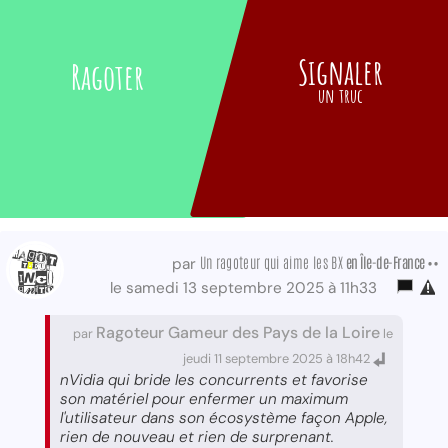
Signaler
Ragoter
un truc
Un ragoteur qui aime les BX
en Île-de-France ••
par
le samedi 13 septembre 2025 à 11h33
Ragoteur Gameur des Pays de la Loire
par
le
jeudi 11 septembre 2025 à 18h42
nVidia qui bride les concurrents et favorise
son matériel pour enfermer un maximum
l'utilisateur dans son écosystème façon Apple,
rien de nouveau et rien de surprenant.