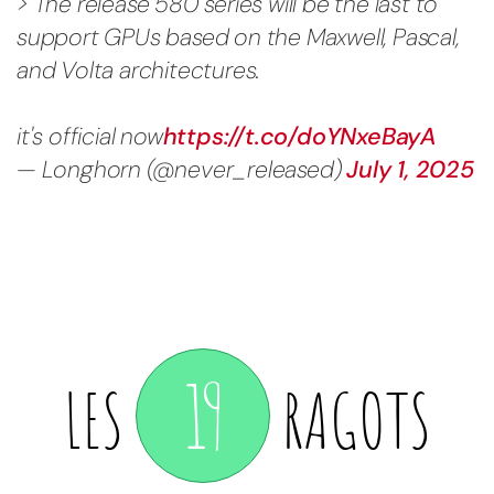
> The release 580 series will be the last to
support GPUs based on the Maxwell, Pascal,
and Volta architectures.
it's official now
https://t.co/doYNxeBayA
— Longhorn (@never_released)
July 1, 2025
19
LES
RAGOTS