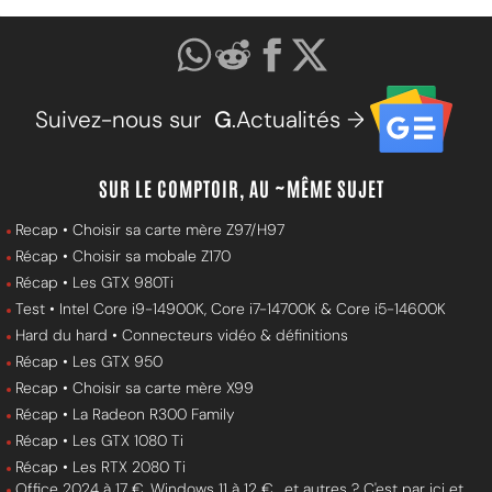
Suivez-nous sur
G
.Actualités →
SUR LE COMPTOIR, AU ~MÊME SUJET
Recap • Choisir sa carte mère Z97/H97
Récap • Choisir sa mobale Z170
Récap • Les GTX 980Ti
Test • Intel Core i9-14900K, Core i7-14700K & Core i5-14600K
Hard du hard • Connecteurs vidéo & définitions
Récap • Les GTX 950
Recap • Choisir sa carte mère X99
Récap • La Radeon R300 Family
Récap • Les GTX 1080 Ti
Récap • Les RTX 2080 Ti
Office 2024 à 17 €, Windows 11 à 12 € , et autres ? C'est par ici et