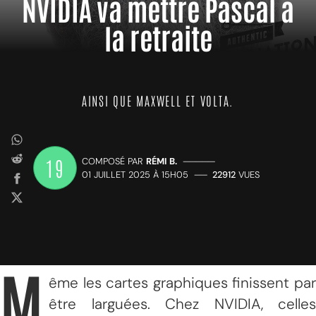
NVIDIA va mettre Pascal à
la retraite
AINSI QUE MAXWELL ET VOLTA.
19
COMPOSÉ PAR
RÉMI B.
—————
01 JUILLET 2025 À 15H05
——
22912
VUES
M
ême les cartes graphiques finissent par
être larguées. Chez NVIDIA, celles