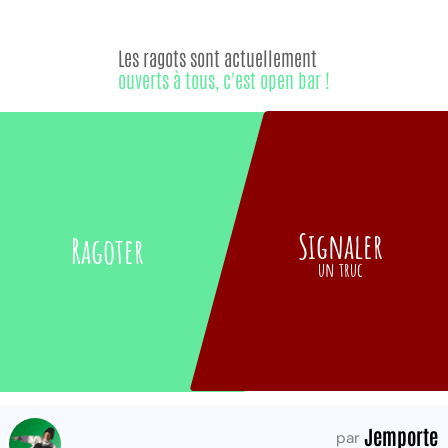
Les ragots sont actuellement
ouverts à tous, c'est open bar !
Signaler
Ragoter
un truc
Jemporte
par