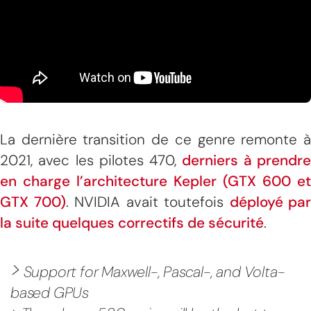
La dernière transition de ce genre remonte à
2021, avec les pilotes 470,
derniers à prendr
en charge l’architecture Kepler (GTX 600 et
GTX 700)
. NVIDIA avait toutefois
déployé par
la suite quelques correctifs de sécurité
.
>
Support for Maxwell-, Pascal-, and Volta-
based GPUs