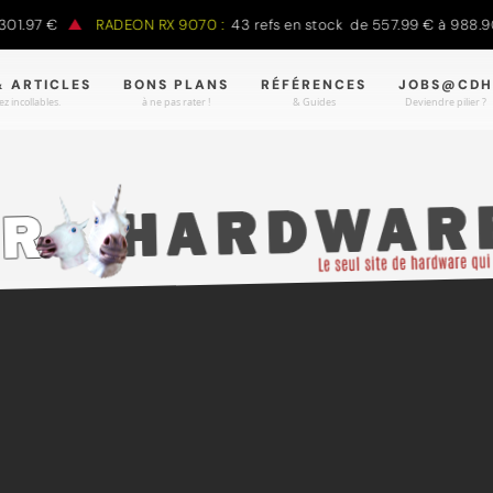
7 €
RADEON RX 9070 :
43 refs en stock de 557.99 € à 988.90 €
& ARTICLES
BONS PLANS
RÉFÉRENCES
JOBS@CDH
z incollables.
à ne pas rater !
& Guides
Deviendre pilier ?