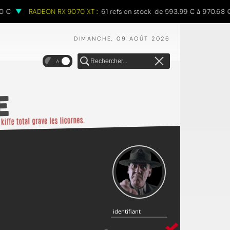
RADEON RX 9070 XT :
61 refs en stock de 593.99 € à 970.68 €
DIMANCHE, 09 AOÛT 2026
A
identifiant
identifiant