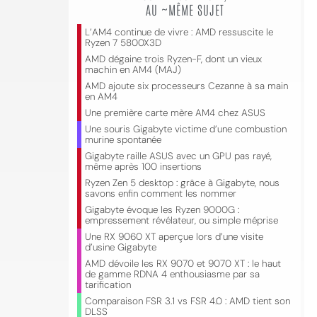
AU ~MÊME SUJET
L’AM4 continue de vivre : AMD ressuscite le
Ryzen 7 5800X3D
AMD dégaine trois Ryzen-F, dont un vieux
machin en AM4 (MAJ)
AMD ajoute six processeurs Cezanne à sa main
en AM4
Une première carte mère AM4 chez ASUS
Une souris Gigabyte victime d’une combustion
murine spontanée
Gigabyte raille ASUS avec un GPU pas rayé,
même après 100 insertions
Ryzen Zen 5 desktop : grâce à Gigabyte, nous
savons enfin comment les nommer
Gigabyte évoque les Ryzen 9000G :
empressement révélateur, ou simple méprise
Une RX 9060 XT aperçue lors d’une visite
d’usine Gigabyte
AMD dévoile les RX 9070 et 9070 XT : le haut
de gamme RDNA 4 enthousiasme par sa
tarification
Comparaison FSR 3.1 vs FSR 4.0 : AMD tient son
DLSS