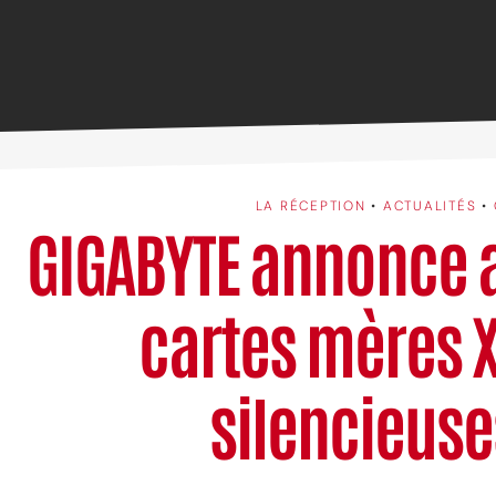
LA RÉCEPTION
•
ACTUALITÉS
•
GIGABYTE annonce a
cartes mères 
silencieuse