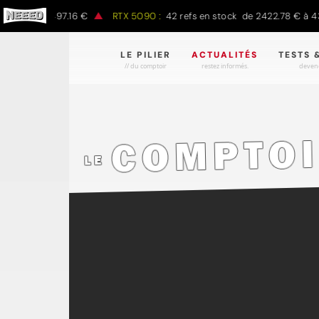
 € à 1497.16 €
RTX 5090 :
42 refs en stock de 2422.78 € à 4301.9
LE PILIER
ACTUALITÉS
TESTS 
// du comptoir
restez informés.
devene