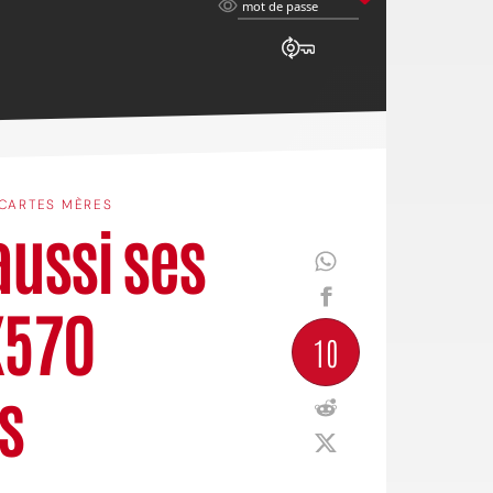
mot
mot de passe
de
passe
CARTES MÈRES
ussi ses
X570
10
s