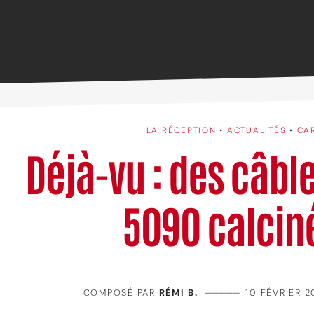
LA RÉCEPTION
•
ACTUALITÉS
•
CA
Déjà-vu : des câbl
5090 calcin
COMPOSÉ PAR
RÉMI B.
—————
10 FÉVRIER 2