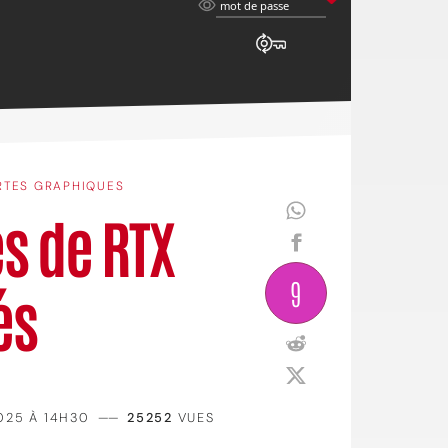
mot
mot de passe
de
passe
RTES GRAPHIQUES
es de RTX
9
és
025 À 14H30
——
25252
VUES