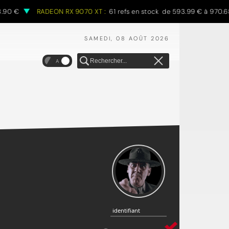
RADEON RX 9070 XT :
61 refs en stock de 593.99 € à 970.68 €
SAMEDI, 08 AOÛT 2026
A
identifiant
identifiant