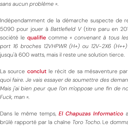
sans aucun problème »
.
Indépendamment de la démarche suspecte de r
5090 pour jouer à
Battlefield V
(titre paru en 201
société le
qualifie
comme
« convenant à tous les
port 16 broches 12VHPWR (H+) ou 12V-2X6 (H++)
jusqu'à 600 watts, mais il reste une solution tierce.
La source
conclut
le récit de sa mésaventure pa
quoi faire. Je vais essayer de soumettre des demand
Mais j'ai bien peur que l'on m'oppose une fin de non
Fuck, man ».
Dans le même temps,
El Chapuzas Informatico
a
brûlé rapporté par la chaîne
Toro Tocho
. Le domma