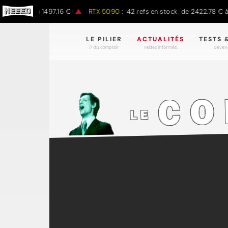
 € à 1497.16 €
RTX 5090 :
42 refs en stock de 2422.78 € à 4301.9
LE PILIER
ACTUALITÉS
TESTS 
// du comptoir
restez informés.
devene