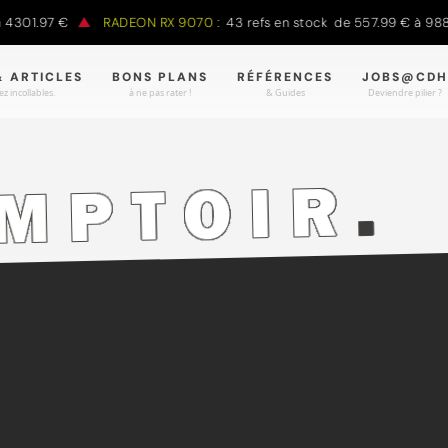
7 €
RADEON RX 9070 :
43 refs en stock de 557.99 € à 988.90 €
& ARTICLES
BONS PLANS
RÉFÉRENCES
JOBS@CDH
z incollables.
à ne pas rater !
& Guides
Deviendre pilier ?