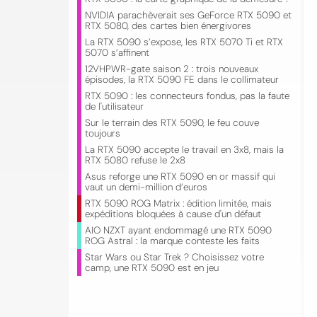
NVIDIA parachèverait ses GeForce RTX 5090 et
RTX 5080, des cartes bien énergivores
La RTX 5090 s’expose, les RTX 5070 Ti et RTX
5070 s’affinent
12VHPWR-gate saison 2 : trois nouveaux
épisodes, la RTX 5090 FE dans le collimateur
RTX 5090 : les connecteurs fondus, pas la faute
de l'utilisateur
Sur le terrain des RTX 5090, le feu couve
toujours
La RTX 5090 accepte le travail en 3x8, mais la
RTX 5080 refuse le 2x8
Asus reforge une RTX 5090 en or massif qui
vaut un demi-million d’euros
RTX 5090 ROG Matrix : édition limitée, mais
expéditions bloquées à cause d'un défaut
AIO NZXT ayant endommagé une RTX 5090
ROG Astral : la marque conteste les faits
Star Wars ou Star Trek ? Choisissez votre
camp, une RTX 5090 est en jeu