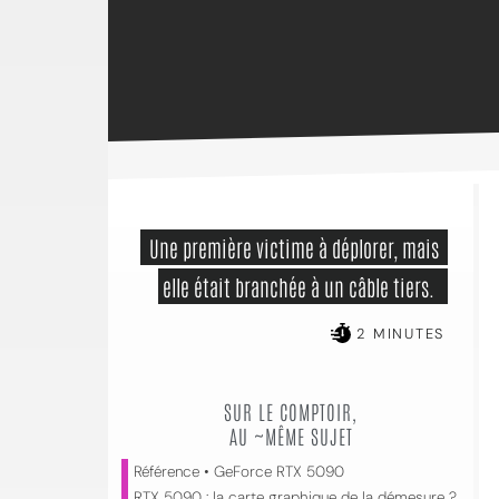
 Une première victime à déplorer, mais 
elle était branchée à un câble tiers.  
2 MINUTES
SUR LE COMPTOIR,
AU ~MÊME SUJET
Référence • GeForce RTX 5090
RTX 5090 : la carte graphique de la démesure ?