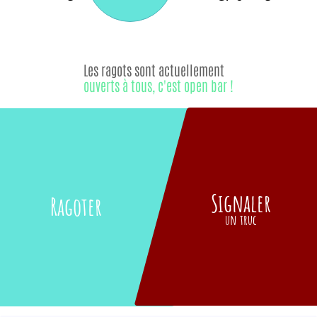
Les ragots sont actuellement
ouverts à tous, c'est open bar !
Signaler
Ragoter
un truc