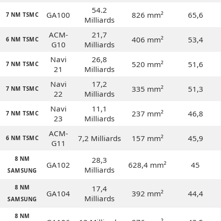
54.2
GA100
826 mm²
65,6
7 NM TSMC
Milliards
ACM-
21,7
406 mm²
53,4
6 NM TSMC
G10
Milliards
Navi
26,8
520 mm²
51,6
7 NM TSMC
21
Milliards
Navi
17,2
335 mm²
51,3
7 NM TSMC
22
Milliards
Navi
11,1
237 mm²
46,8
7 NM TSMC
23
Milliards
ACM-
7,2 Milliards
157 mm²
45,9
6 NM TSMC
G11
8 NM
28,3
GA102
628,4 mm²
45
Milliards
SAMSUNG
8 NM
17,4
GA104
392 mm²
44,4
Milliards
SAMSUNG
8 NM