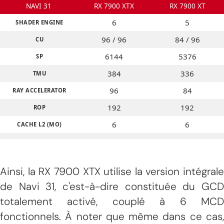
NAVI 31
RX 7900 XTX
RX 7900 XT
6
5
SHADER ENGINE
96 / 96
84 / 96
CU
6144
5376
SP
384
336
TMU
96
84
RAY ACCELERATOR
192
192
ROP
6
6
CACHE L2 (MO)
96
80
CACHE L3 (MO)
384
320
BUS MÉMOIRE (BITS)
Ainsi, la RX 7900 XTX utilise la version intégrale
de Navi 31, c'est-à-dire constituée du GCD
totalement activé, couplé à 6 MCD
fonctionnels. À noter que même dans ce cas,