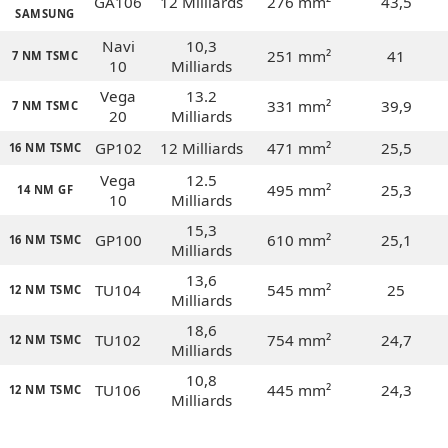
GA106
12 Milliards
276 mm²
43,5
SAMSUNG
Navi
10,3
251 mm²
41
7 NM TSMC
10
Milliards
Vega
13.2
331 mm²
39,9
7 NM TSMC
20
Milliards
GP102
12 Milliards
471 mm²
25,5
16 NM TSMC
Vega
12.5
495 mm²
25,3
14 NM GF
10
Milliards
15,3
GP100
610 mm²
25,1
16 NM TSMC
Milliards
13,6
TU104
545 mm²
25
12 NM TSMC
Milliards
18,6
TU102
754 mm²
24,7
12 NM TSMC
Milliards
10,8
TU106
445 mm²
24,3
12 NM TSMC
Milliards