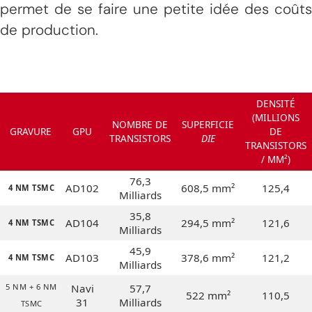
permet de se faire une petite idée des coûts
de production.
DENSITÉ
(MILLIONS
NOMBRE DE
SUPERFICIE
GRAVURE
GPU
DE
TRANSISTORS
DIE
TRANSISTORS
/ MM²)
76,3
AD102
608,5 mm²
125,4
4 NM TSMC
Milliards
35,8
AD104
294,5 mm²
121,6
4 NM TSMC
Milliards
45,9
AD103
378,6 mm²
121,2
4 NM TSMC
Milliards
5 NM + 6 NM
Navi
57,7
522 mm²
110,5
31
Milliards
TSMC