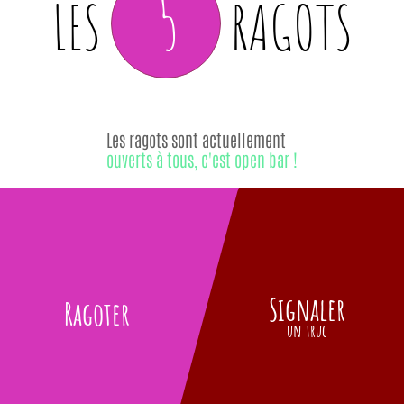
5
LES
RAGOTS
Les ragots sont actuellement
ouverts à tous, c'est open bar !
Signaler
Ragoter
un truc