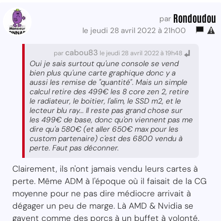
Rondoudou
par
le jeudi 28 avril 2022 à 21h00
cabou83
par
le jeudi 28 avril 2022 à 19h48
Oui je sais surtout qu'une console se vend
bien plus qu'une carte graphique donc y a
aussi les remise de "quantité". Mais un simple
calcul retire des 499€ les 8 core zen 2, retire
le radiateur, le boitier, l'alim, le SSD m2, et le
lecteur blu ray... Il reste pas grand chose sur
les 499€ de base, donc qu'on viennent pas me
dire qu'a 580€ (et aller 650€ max pour les
custom partenaire) c'est des 6800 vendu à
perte. Faut pas déconner.
Clairement, ils n'ont jamais vendu leurs cartes à
perte. Même ADM à l'époque où il faisait de la CG
moyenne pour ne pas dire médiocre arrivait à
dégager un peu de marge. Là AMD & Nvidia se
gavent comme des porcs à un buffet à volonté.