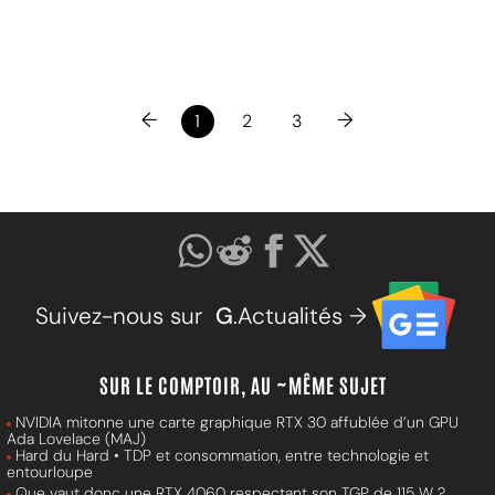
←
→
1
2
3
Suivez-nous sur
G
.Actualités →
SUR LE COMPTOIR, AU ~MÊME SUJET
NVIDIA mitonne une carte graphique RTX 30 affublée d’un GPU
Ada Lovelace (MAJ)
Hard du Hard • TDP et consommation, entre technologie et
entourloupe
Que vaut donc une RTX 4060 respectant son TGP de 115 W ?