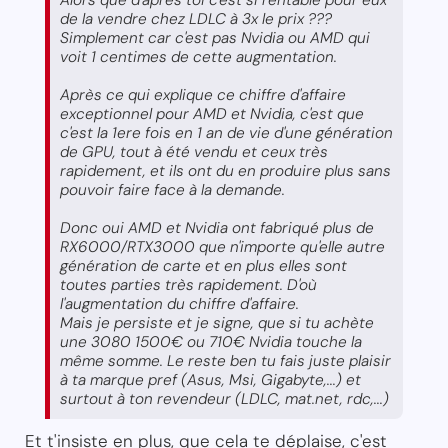
Alors que d'après toi c'est si rentable pour eux
de la vendre chez LDLC à 3x le prix ???
Simplement car c'est pas Nvidia ou AMD qui
voit 1 centimes de cette augmentation.
Après ce qui explique ce chiffre d'affaire
exceptionnel pour AMD et Nvidia, c'est que
c'est la 1ere fois en 1 an de vie d'une génération
de GPU, tout à été vendu et ceux très
rapidement, et ils ont du en produire plus sans
pouvoir faire face à la demande.
Donc oui AMD et Nvidia ont fabriqué plus de
RX6000/RTX3000 que n'importe qu'elle autre
génération de carte et en plus elles sont
toutes parties très rapidement. D'où
l'augmentation du chiffre d'affaire.
Mais je persiste et je signe, que si tu achète
une 3080 1500€ ou 710€ Nvidia touche la
même somme. Le reste ben tu fais juste plaisir
à ta marque pref (Asus, Msi, Gigabyte,...) et
surtout à ton revendeur (LDLC, mat.net, rdc,...)
Et t'insiste en plus, que cela te déplaise, c'est