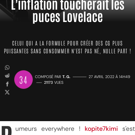
L'inflation toucherait les
puces Lovelace
CELUI QUI A LA FORMULE POUR CRÉER DES CG PLUS
PUISSANTES SANS CONSOMMER N'EST PAS NÉ, NULLE PART !
34
COMPOSÉ PAR
T. G.
—————
27 AVRIL 2022 À 14H49
——
21173
VUES
umeurs everywhere !
kopite7kimi
s'est