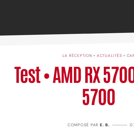
LA RÉCEPTION
•
ACTUALITÉS
•
CA
Test • AMD RX 5700
5700
COMPOSÉ PAR
E. B.
—————
0