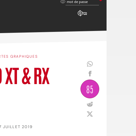
mot
mot de passe
de
passe
RTES GRAPHIQUES
 XT & RX
85
7 JUILLET 2019