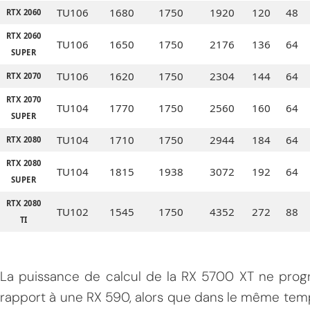
TU106
1680
1750
1920
120
48
RTX 2060
RTX 2060
TU106
1650
1750
2176
136
64
SUPER
TU106
1620
1750
2304
144
64
RTX 2070
RTX 2070
TU104
1770
1750
2560
160
64
SUPER
TU104
1710
1750
2944
184
64
RTX 2080
RTX 2080
TU104
1815
1938
3072
192
64
SUPER
RTX 2080
TU102
1545
1750
4352
272
88
TI
La puissance de calcul de la RX 5700 XT ne progr
rapport à une RX 590, alors que dans le même temp