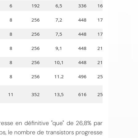
6
192
6,5
336
160
8
256
7,2
448
175
8
256
7,5
448
175
8
256
9,1
448
215
8
256
10,1
448
215
8
256
11.2
496
250
11
352
13,5
616
250
esse en définitive "que" de 26,8% par
s, le nombre de transistors progresse