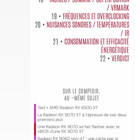
/ VRMARK
19 •
FRÉQUENCES ET OVERCLOCKING
20 •
NUISANCES SONORES / TEMPÉRATURES
/ IR
21 •
CONSOMMATION ET EFFICACITÉ
ÉNERGÉTIQUE
22 •
VERDICT
SUR LE COMPTOIR,
AU ~MÊME SUJET
Test • AMD Radeon RX 6500 XT
La Radeon RX 9070 XT à l’épreuve de ses deux
premiers jeux
Une Radeon RX 9070 se fait flasher avec le
vBIOS d’une RX 9070 XT
Radeon RX 9060 non-XT : une carte pas si