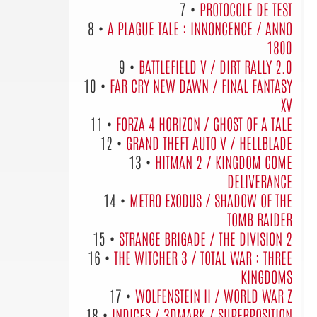
7 •
PROTOCOLE DE TEST
8 •
A PLAGUE TALE : INNONCENCE / ANNO
1800
9 •
BATTLEFIELD V / DIRT RALLY 2.0
10 •
FAR CRY NEW DAWN / FINAL FANTASY
XV
11 •
FORZA 4 HORIZON / GHOST OF A TALE
12 •
GRAND THEFT AUTO V / HELLBLADE
13 •
HITMAN 2 / KINGDOM COME
DELIVERANCE
14 •
METRO EXODUS / SHADOW OF THE
TOMB RAIDER
15 •
STRANGE BRIGADE / THE DIVISION 2
16 •
THE WITCHER 3 / TOTAL WAR : THREE
KINGDOMS
17 •
WOLFENSTEIN II / WORLD WAR Z
18 •
INDICES / 3DMARK / SUPERPOSITION