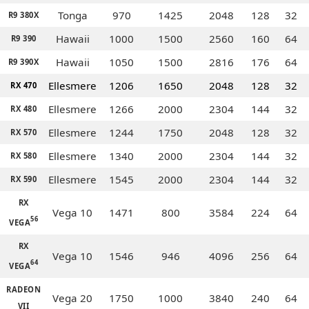
Tonga
970
1425
2048
128
32
R9 380X
Hawaii
1000
1500
2560
160
64
R9 390
Hawaii
1050
1500
2816
176
64
R9 390X
Ellesmere
1206
1650
2048
128
32
RX 470
Ellesmere
1266
2000
2304
144
32
RX 480
Ellesmere
1244
1750
2048
128
32
RX 570
Ellesmere
1340
2000
2304
144
32
RX 580
Ellesmere
1545
2000
2304
144
32
RX 590
RX
Vega 10
1471
800
3584
224
64
56
VEGA
RX
Vega 10
1546
946
4096
256
64
64
VEGA
RADEON
Vega 20
1750
1000
3840
240
64
VII