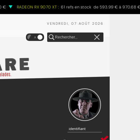
RADEON RX 9070 XT :
61 refs en stock de 593.99 € à 970.68 €
VENDREDI, 07 AOÛT 2026
A
identifiant
identifiant