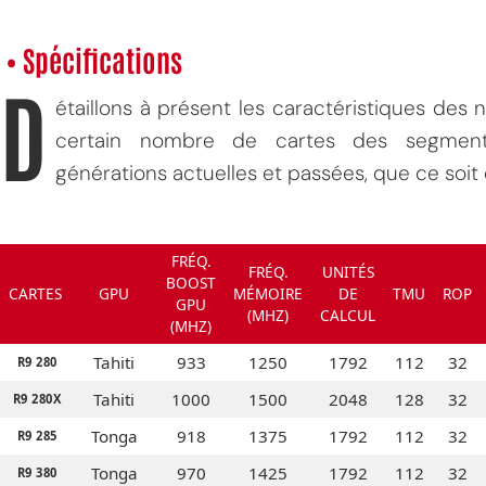
• Spécifications
D
étaillons à présent les caractéristiques des
certain nombre de cartes des segme
générations actuelles et passées, que ce soi
FRÉQ.
FRÉQ.
UNITÉS
BOOST
CARTES
GPU
MÉMOIRE
DE
TMU
ROP
GPU
(MHZ)
CALCUL
(MHZ)
Tahiti
933
1250
1792
112
32
R9 280
Tahiti
1000
1500
2048
128
32
R9 280X
Tonga
918
1375
1792
112
32
R9 285
Tonga
970
1425
1792
112
32
R9 380