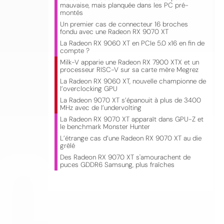
mauvaise, mais planquée dans les PC pré-
montés
Un premier cas de connecteur 16 broches
fondu avec une Radeon RX 9070 XT
La Radeon RX 9060 XT en PCIe 5.0 x16 en fin de
compte ?
Milk-V apparie une Radeon RX 7900 XTX et un
processeur RISC-V sur sa carte mère Megrez
La Radeon RX 9060 XT, nouvelle championne de
l’overclocking GPU
La Radeon 9070 XT s’épanouit à plus de 3400
CO
MHz avec de l’undervolting
La Radeon RX 9070 XT apparaît dans GPU-Z et
le benchmark Monster Hunter
L’étrange cas d’une Radeon RX 9070 XT au die
grêlé
Des Radeon RX 9070 XT s'amourachent de
puces GDDR6 Samsung, plus fraîches