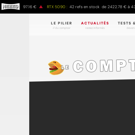
0 € à 1497.16 €
RTX 5090 :
42 refs en stock de 2422.78 € à 4301.
LE PILIER
ACTUALITÉS
TESTS 
// du comptoir
restez informés.
devene