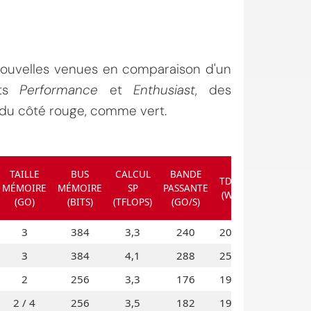
 nouvelles venues en comparaison d'un
nts
Performance
et
Enthusiast
, des
t du côté rouge, comme vert.
TAILLE
BUS
CALCUL
BANDE
TDP
MÉMOIRE
MÉMOIRE
SP
PASSANTE
(W)
(GO)
(BITS)
(TFLOPS)
(GO/S)
3
384
3,3
240
200
3
384
4,1
288
250
2
256
3,3
176
190
2 / 4
256
3,5
182
190