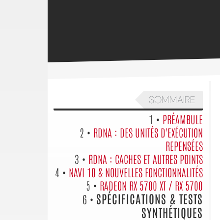
SOMMAIRE
1 •
PRÉAMBULE
2 •
RDNA : DES UNITÉS D'EXÉCUTION
REPENSÉES
3 •
RDNA : CACHES ET AUTRES POINTS
4 •
NAVI 10 & NOUVELLES FONCTIONNALITÉS
5 •
RADEON RX 5700 XT / RX 5700
SPÉCIFICATIONS & TESTS
6 •
SYNTHÉTIQUES