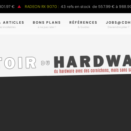
97 €
RADEON RX 9070 :
43 refs en stock de 557.99 € à 988.90 €
& ARTICLES
BONS PLANS
RÉFÉRENCES
JOBS@CDH
z incollables.
à ne pas rater !
& Guides
Deviendre pilier ?