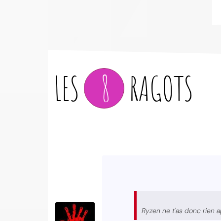
LES
8
RAGOTS
Ryzen ne t'as donc rien