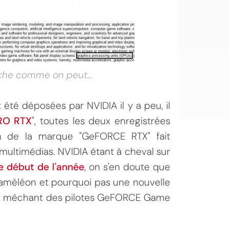
uche comme on peut...
été déposées par NVIDIA il y a peu, il
OI
RO RTX
", toutes les deux enregistrées
ion de la marque "GeFORCE RTX" fait
multimédias. NVIDIA étant à cheval sur
e début de l'année
, on s'en doute que
Caméléon et pourquoi pas une nouvelle
 et méchant des pilotes GeFORCE Game