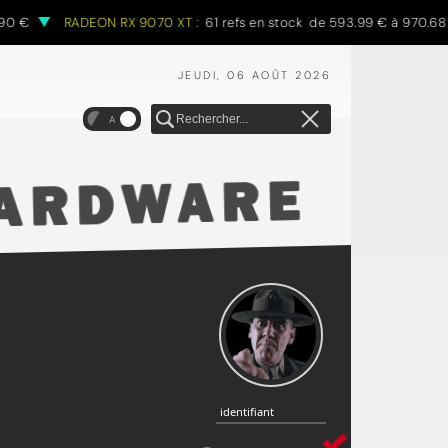
€
RADEON RX 9070 XT :
61 refs en stock de 593.99 € à 970.68 €
JEUDI, 06 AOÛT 2026
A
identifiant
identifiant