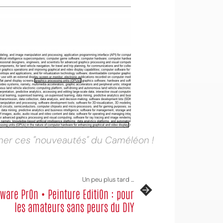
rcher ces "nouveautés" du Caméléon !
Un peu plus tard ...
ware Pr0n • Peinture Editi0n : pour
les amateurs sans peurs du DIY