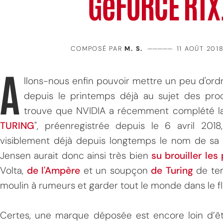
GeFORCE RTX.
COMPOSÉ PAR
M. S.
—————
11 AOÛT 201
A
llons-nous enfin pouvoir mettre un peu d'ord
depuis le printemps déjà au sujet des proc
trouve que NVIDIA a récemment complété la
TURING
", préenregistrée depuis le 6 avril 201
visiblement déjà depuis longtemps le nom de sa f
Jensen aurait donc ainsi très bien
su brouiller les
Volta,
de l'Ampère
et un soupçon
de Turing
de tem
moulin à rumeurs et garder tout le monde dans le f
Certes, une marque déposée est encore loin d’êtr