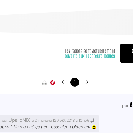
Les ragots sont actuellement
ouverts aux ragoteurs logués
←
1
→
A
par
UpsiloNIX
par
le Dimanche 12 Août 2018 à 10h55
 appris ? Un marché ça peut basculer rapidement