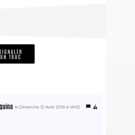
SIGNALER
UN TRUC
quina
, le Dimanche 12 Août 2018 à 14h12