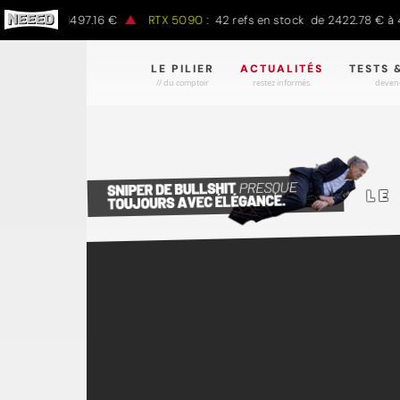
.00 € à 1497.16 €
RTX 5090 :
42 refs en stock de 2422.78 € à 430
LE PILIER
ACTUALITÉS
TESTS 
// du comptoir
restez informés.
devene