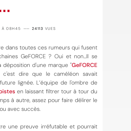
..
8 À 08H45
——
24113
VUES
re dans toutes ces rumeurs qui fusent
haines GeFORCE ? Oui et non...Il se
 déposition d'une marque "
GeFORCE
8, c'est dire que le caméléon savait
uture lignée. L’équipe de l'ombre de
 pistes
en laissant filtrer tour à tour du
ps à autre, assez pour faire délirer le
lou avec succès.
e une preuve irréfutable et pourrait