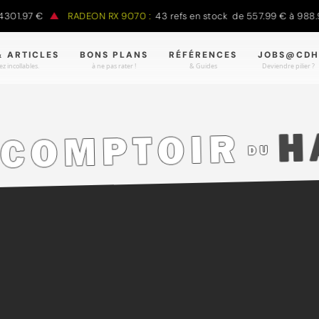
1.97 €
RADEON RX 9070 :
43 refs en stock de 557.99 € à 988.90 
& ARTICLES
BONS PLANS
RÉFÉRENCES
JOBS@CDH
z incollables.
à ne pas rater !
& Guides
Deviendre pilier ?