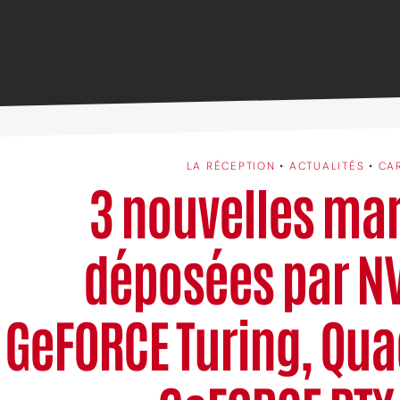
LA RÉCEPTION
•
ACTUALITÉS
•
CA
3 nouvelles ma
déposées par NV
GeFORCE Turing, Qua