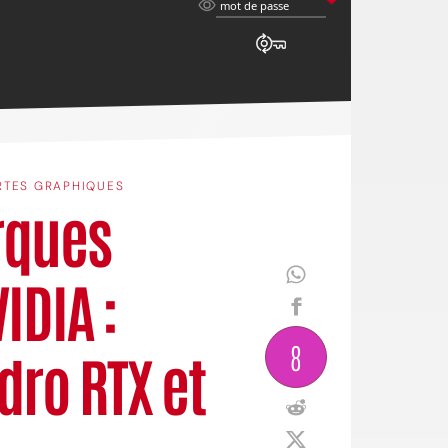
mot
mot de passe
de
passe
RTES GRAPHIQUES
rques
IDIA :
8
dro RTX et