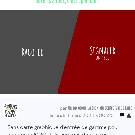
ouverts à tous, c'est open bar !
Signaler
Ragoter
un truc
Un ragoteur 'ArthaX'
du Centre-Val
de Loire
par
le lundi 11 mars 2024 à 00h23
Sans carte graphique d'entrée de gamme pour
joueurs à ~100€, il n'y aura pas de grosses