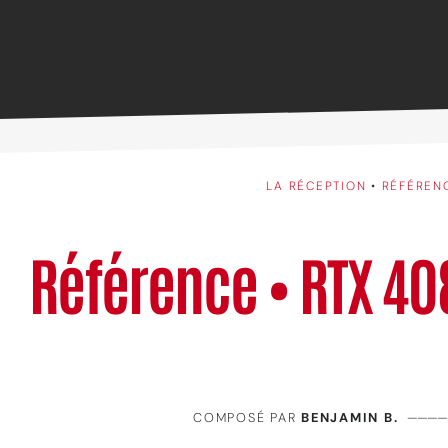
LA RÉCEPTION
•
RÉFÉREN
Référence • RTX 40
COMPOSÉ PAR
BENJAMIN B.
————