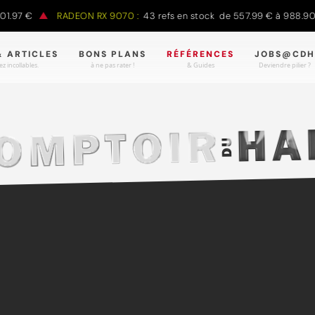
 €
RADEON RX 9070 :
43 refs en stock de 557.99 € à 988.90 €
& ARTICLES
BONS PLANS
RÉFÉRENCES
JOBS@CDH
z incollables.
à ne pas rater !
& Guides
Deviendre pilier ?