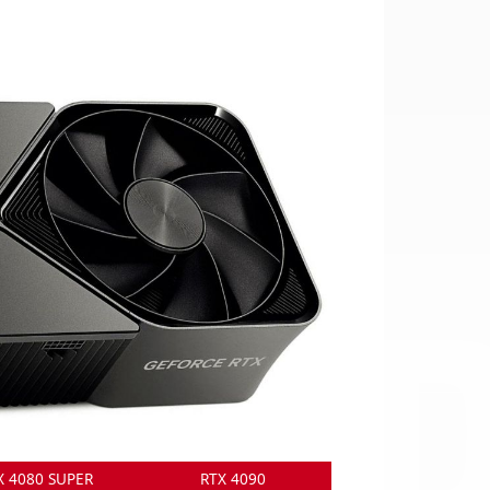
OI
X 4080 SUPER
RTX 4090