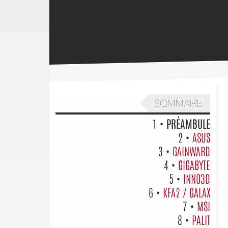
SOMMAIRE
1 •
PRÉAMBULE
2 •
ASUS
3 •
GAINWARD
4 •
GIGABYTE
5 •
INNO3D
6 •
KFA2 / GALAX
7 •
MSI
8 •
PALIT