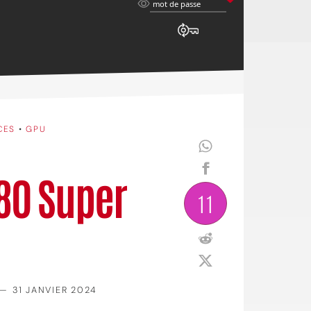
mot
mot de passe
de
passe
CES
•
GPU
80 Super
11
—
31 JANVIER 2024