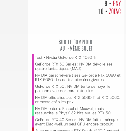
9 •
PNY
10 •
ZOTAC
SUR LE COMPTOIR,
AU ~MÊME SUJET
Test • Nvidia GeForce RTX 4070 Ti
GeForce RTX 50 Series : NVIDIA dévoile ses
quatre fantastiques (MAJ)
NVIDIA parachèverait ses GeForce RTX 5090 et
RTX 5080, des cartes bien énergivores
GeForce RTX 50 : NVIDIA tente de noyer le
poisson avec des carabistouilles
NVIDIA officialise ses RTX 5060 Ti et RTX 5060,
et casse enfin les prix
NVIDIA enterre Pascal et Maxwell, mais
ressuscite le PhysX 32 bits sur les RTX 50
GeForce RTX 40 Series : NVIDIA fait le ménage
avant Blackwell, un seul GPU encore produit
Avec son processeur RTX Spark, NVIDIA entend