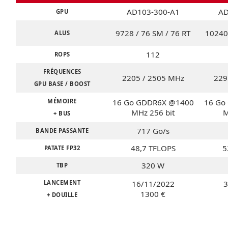
AD103-300-A1
AD
GPU
9728 / 76 SM / 76 RT
10240 
ALUS
112
ROPS
FRÉQUENCES
2205 / 2505 MHz
229
GPU BASE / BOOST
MÉMOIRE
16 Go GDDR6X @1400
16 Go
MHz 256 bit
M
+ BUS
717 Go/s
BANDE PASSANTE
48,7 TFLOPS
5
PATATE FP32
320 W
TBP
LANCEMENT
16/11/2022
3
1300 €
+ DOUILLE