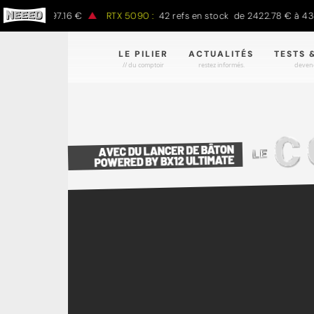
€ à 1497.16 €
RTX 5090 :
42 refs en stock de 2422.78 € à 4301.97
LE PILIER
ACTUALITÉS
TESTS 
// du comptoir
restez informés.
devene