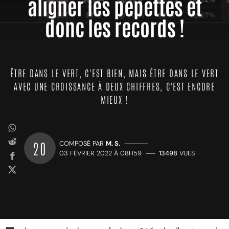
aligner les pépettes et
donc les records !
ÊTRE DANS LE VERT, C'EST BIEN, MAIS ÊTRE DANS LE VERT
AVEC UNE CROISSANCE À DEUX CHIFFRES, C'EST ENCORE
MIEUX !
20
COMPOSÉ PAR
M. S.
—————
03 FÉVRIER 2022 À 08H59
——
13498
VUES