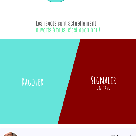
Les ragots sont actuellement
ouverts à tous, c'est open bar !
Signaler
Ragoter
un truc