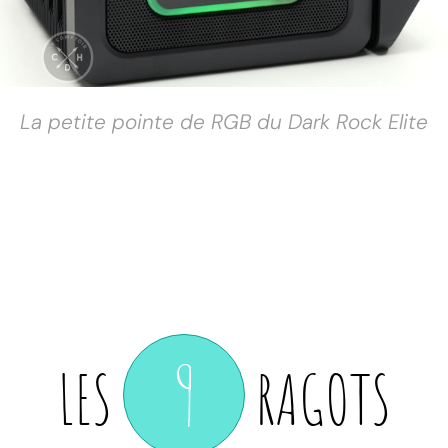
La petite pointe de RGB du Dark Rock Elite
9
LES
RAGOTS