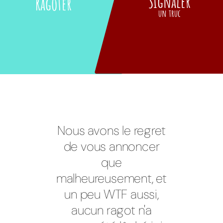
Signaler
Ragoter
un truc
Nous avons le regret
de vous annoncer
que
malheureusement, et
un peu WTF aussi,
aucun ragot n'a