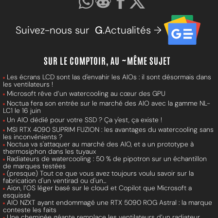
Suivez-nous sur
G
.Actualités →
SUR LE COMPTOIR, AU ~MÊME SUJET
Les écrans LCD sont las d'envahir les AIOs : il sont désormais dans
les ventilateurs !
Microsoft rêve d’un watercooling au cœur des GPU
Noctua fera son entrée sur le marché des AIO avec la gamme NL-
LC1 le 16 juin
Un AIO dédié pour votre SSD ? Ça y'est, ça existe !
MSI RTX 4090 SUPRIM FUZION : les avantages du watercooling sans
les inconvénients ?
Noctua va s'attaquer au marché des AIO, et a un prototype à
thermosiphon dans les tuyaux
Radiateurs de watercooling : 50 % de pipotron sur un échantillon
de marques testées
(presque) Tout ce que vous avez toujours voulu savoir sur la
fabrication d'un ventirad ou d'un...
Aion, l’OS léger basé sur le cloud et Copilot que Microsoft a
esquissé
AIO NZXT ayant endommagé une RTX 5090 ROG Astral : la marque
conteste les faits
Une cheminée géante remplace les ventilateurs d’un radiateur