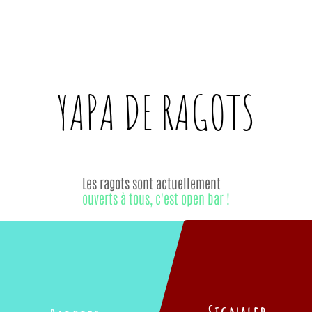
YAPA DE
RAGOTS
Les ragots sont actuellement
ouverts à tous, c'est open bar !